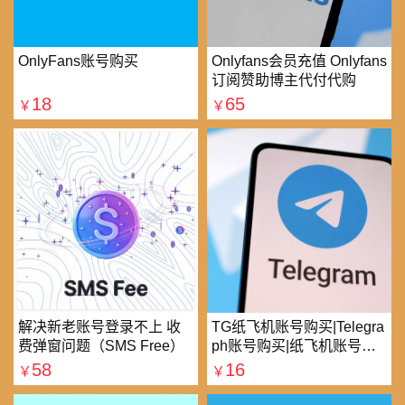
OnlyFans账号购买
Onlyfans会员充值 Onlyfans
订阅赞助博主代付代购
18
65
￥
￥
解决新老账号登录不上 收
TG纸飞机账号购买|Telegra
费弹窗问题（SMS Free）
ph账号购买|纸飞机账号购
买|电报账号购买
58
16
￥
￥