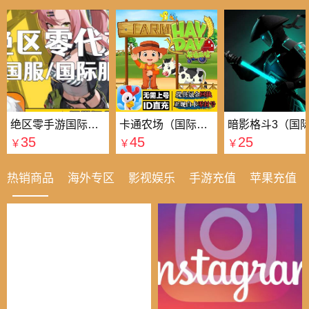
绝区零手游国际国服代充
卡通农场（国际服）国际服
35
45
25
￥
￥
￥
热销商品
海外专区
影视娱乐
手游充值
苹果充值