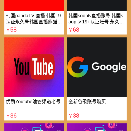
韩国pandaTV 直播 韩国19
韩国sooptv直播账号 韩国s
认证永久号韩国直播熊猫tv
oop tv 19+认证账号 永久使
可改密 一人一号
用
58
68
￥
￥
优质Youtube油管频道老号
全新谷歌账号购买
36
38
￥
￥