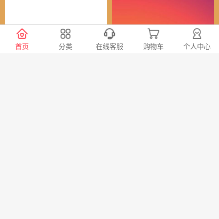
谷歌（全球）账号
Instagram全球账号
首页
分类
在线客服
购物车
个人中心
30
24
￥
￥
X会员充值 推特Blue会员代
TG账号购买 纸飞机|电报账
充代购
号购买|Telegeram纸飞机账
号购买批发平台
98
20
￥
￥