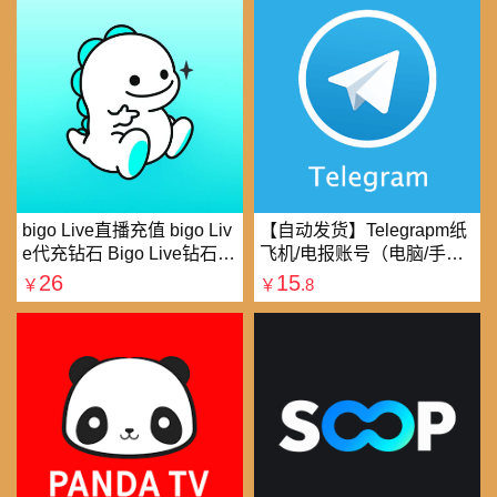
bigo Live直播充值 bigo Liv
【自动发货】Telegrapm纸
e代充钻石 Bigo Live钻石充
飞机/电报账号（电脑/手机
值直播礼物钻石代充
均可以登录）
26
15
￥
￥
.8