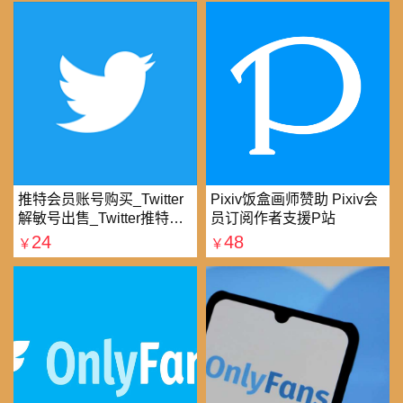
推特会员账号购买_Twitter
Pixiv饭盒画师赞助 Pixiv会
解敏号出售_Twitter推特账
员订阅作者支援P站
号购买批发平台
24
48
￥
￥