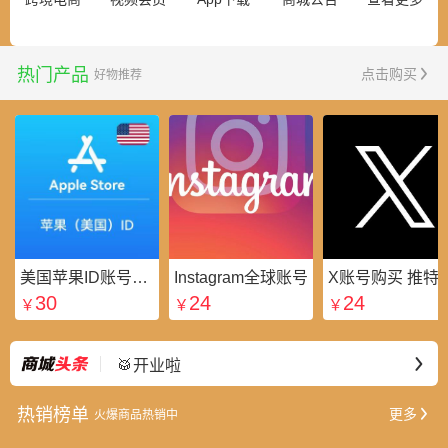
热门产品
点击购买
好物推荐
美国苹果ID账号_美区Apple ID账号_外国苹果ID账号购买批发平台
Instagram全球账号
X账号购买 推特粉
30
24
24
￥
￥
￥
⭐好礼不断
最新
🥁开业啦
热销榜单
更多
火爆商品热销中