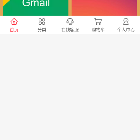
谷歌（全球）账号
Instagram全球账号
首页
分类
在线客服
购物车
个人中心
30
24
￥
￥
X会员充值 推特Blue会员代
TG账号购买 纸飞机|电报账
充代购
号购买|Telegeram纸飞机账
号购买批发平台
98
20
￥
￥