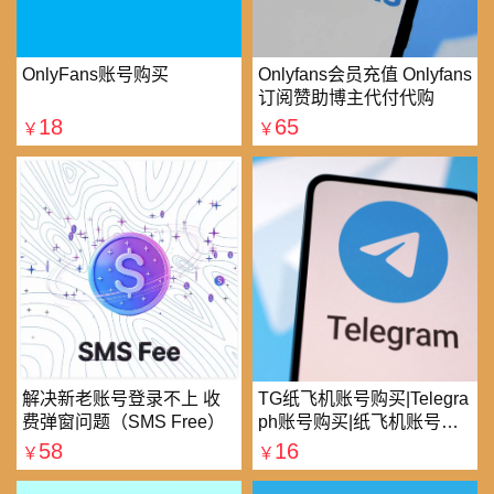
OnlyFans账号购买
Onlyfans会员充值 Onlyfans
订阅赞助博主代付代购
18
65
￥
￥
解决新老账号登录不上 收
TG纸飞机账号购买|Telegra
费弹窗问题（SMS Free）
ph账号购买|纸飞机账号购
买|电报账号购买
58
16
￥
￥