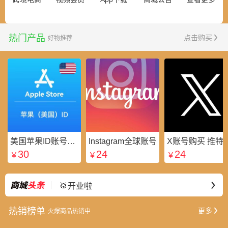
热门产品
点击购买
好物推荐
美国苹果ID账号_美区Apple ID账号_外国苹果ID账号购买批发平台
Instagram全球账号
X账号购买 推特粉
30
24
24
￥
￥
￥
⭐好礼不断
最新
🥁开业啦
热销榜单
更多
火爆商品热销中