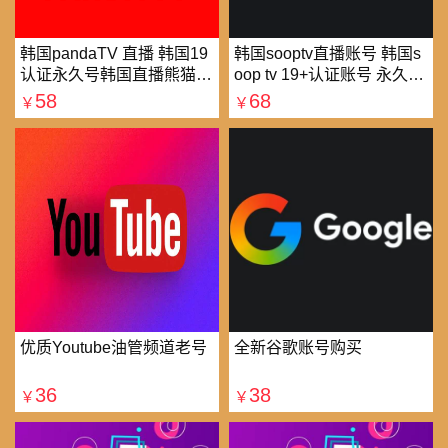
韩国pandaTV 直播 韩国19
韩国sooptv直播账号 韩国s
认证永久号韩国直播熊猫tv
oop tv 19+认证账号 永久使
可改密 一人一号
用
58
68
￥
￥
优质Youtube油管频道老号
全新谷歌账号购买
36
38
￥
￥