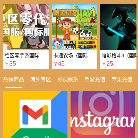
绝区零手游国际国服代充
卡通农场（国际服）国际服
35
45
25
￥
￥
￥
热销商品
海外专区
影视娱乐
手游充值
苹果充值