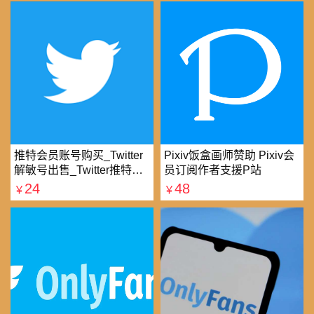
推特会员账号购买_Twitter
Pixiv饭盒画师赞助 Pixiv会
解敏号出售_Twitter推特账
员订阅作者支援P站
号购买批发平台
24
48
￥
￥