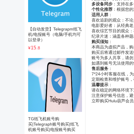
多设备同步
：支持在多
个性化推荐
：根据您的
适用人群
：
喜欢追剧的观众：不论
电影爱好者：从经典老
【自动发货】Telegrapm纸飞
喜欢综艺节目的观众：
机/电报账号（电脑/手机均可
纪录片迷：涵盖各种题
以登录）
购买须知
：
本商品为虚拟产品，购
15
¥
.8
购买后将通过邮件发送
账号为多人共享，请勿
如遇到账号无法使用的
售后服务
：
7*24小时客服在线，
定期检查和维护账号，
温馨提示
：
请在稳定的网络环境下
注意保护账号信息，避
立即购买Hulu葫芦
TG纸飞机账号购
买|Telegraph账号购买|纸飞
机账号购买|电报账号购买