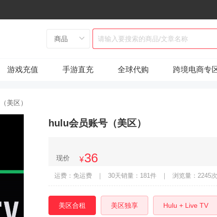
游戏充值
手游直充
全球代购
跨境电商专
号（美区）
hulu会员账号（美区）
36
现价
¥
运费：免运费
｜
30天销量：181件
｜
浏览量：2245
美区合租
美区独享
Hulu + Live TV