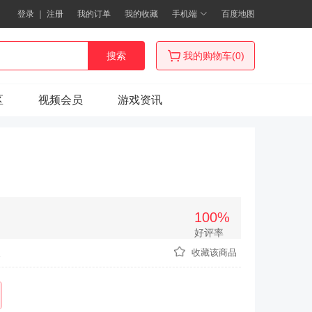
登录
｜
注册
我的订单
我的收藏
手机端
百度地图
搜索
我的购物车(0)
区
视频会员
游戏资讯
100%
好评率
次
收藏该商品