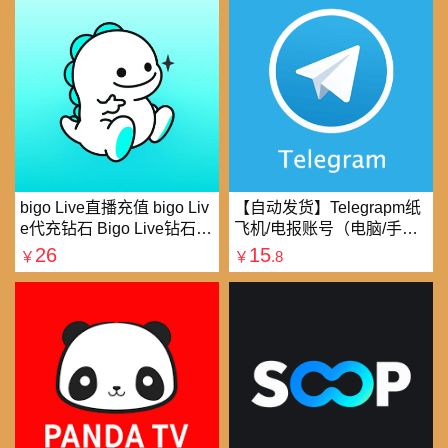
bigo Live直播充值 bigo Liv
【自动发货】Telegrapm纸
e代充钻石 Bigo Live钻石充
飞机/电报账号（电脑/手机
值直播礼物钻石代充
均可以登录）
26
15
￥
￥
.8