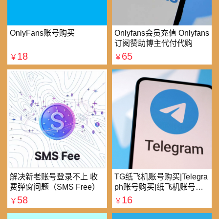
OnlyFans账号购买
Onlyfans会员充值 Onlyfans
订阅赞助博主代付代购
18
65
￥
￥
解决新老账号登录不上 收
TG纸飞机账号购买|Telegra
费弹窗问题（SMS Free）
ph账号购买|纸飞机账号购
买|电报账号购买
58
16
￥
￥