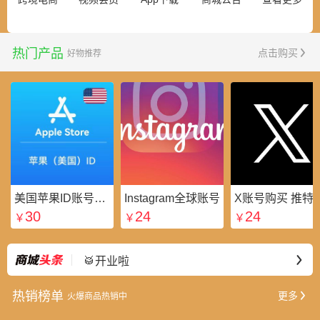
热门产品
点击购买
好物推荐
美国苹果ID账号_美区Apple ID账号_外国苹果ID账号购买批发平台
Instagram全球账号
X账号购买 推特粉
30
24
24
￥
￥
￥
⭐好礼不断
最新
🥁开业啦
热销榜单
更多
火爆商品热销中