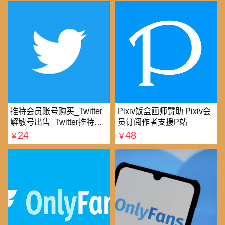
推特会员账号购买_Twitter
Pixiv饭盒画师赞助 Pixiv会
解敏号出售_Twitter推特账
员订阅作者支援P站
号购买批发平台
24
48
￥
￥