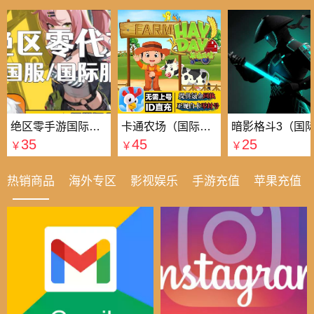
绝区零手游国际国服代充
卡通农场（国际服）国际服
35
45
25
￥
￥
￥
热销商品
海外专区
影视娱乐
手游充值
苹果充值