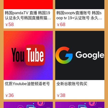
韩国pandaTV 直播 韩国19
韩国sooptv直播账号 韩国s
认证永久号韩国直播熊猫tv
oop tv 19+认证账号 永久使
可改密 一人一号
用
58
68
￥
￥
优质Youtube油管频道老号
全新谷歌账号购买
36
38
￥
￥