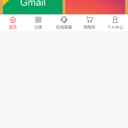
谷歌（全球）账号
Instagram全球账号
首页
分类
在线客服
购物车
个人中心
30
24
￥
￥
X会员充值 推特Blue会员代
TG账号购买 纸飞机|电报账
充代购
号购买|Telegeram纸飞机账
号购买批发平台
98
20
￥
￥