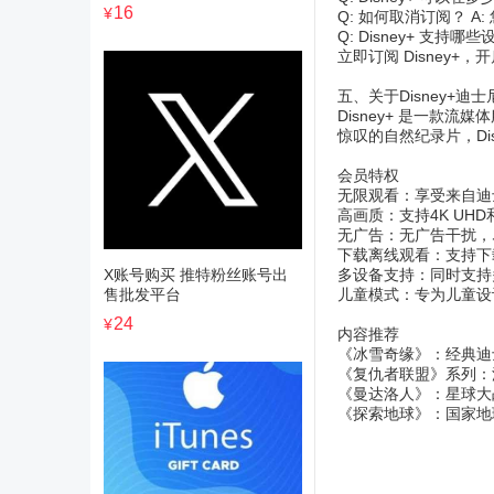
16
¥
Q: 如何取消订阅？ 
Q: Disney+ 支
立即订阅 Disney+
五、关于Disney+迪士
Disney+ 是一
惊叹的自然纪录片，Di
会员特权
无限观看：享受来自迪
高画质：支持4K UH
无广告：无广告干扰，
下载离线观看：支持下
X账号购买 推特粉丝账号出
多设备支持：同时支持
售批发平台
儿童模式：专为儿童设
24
¥
内容推荐
《冰雪奇缘》：经典迪
《复仇者联盟》系列：
《曼达洛人》：星球大
《探索地球》：国家地