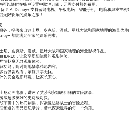
A: 您可以随时在账户设置中取消订阅，无需支付额外费用。
持哪些设备？ A: Disney+ 支持智能电视、平板电脑、智能手机、电脑和游戏
，开启无限欢乐的娱乐之旅！
尼
款流媒体服务，提供来自迪士尼、皮克斯、漫威、星球大战和国家地理的海量
sney+ 都能满足全家的娱乐需求。
士尼、皮克斯、漫威、星球大战和国家地理的海量影视作品。
D和HDR10，让您享受影院级的观影体验。
尽情畅享无缝观影体验。
载功能，随时随地畅享精彩内容。
多台设备观看，家庭共享无忧。
计的安全观影环境，让家长安心。
士尼动画电影，讲述了艾莎和安娜两姐妹的冒险故事。
漫威超级英雄的史诗级对决。
战宇宙中的热门剧集，探索曼达洛战士的冒险旅程。
理频道的高品质纪录片，带您探索世界的每一个角落。