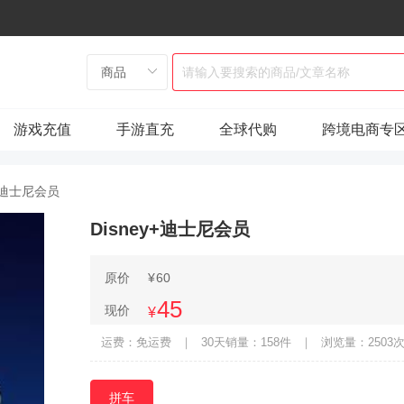
游戏充值
手游直充
全球代购
跨境电商专
y+迪士尼会员
Disney+迪士尼会员
原价
¥
60
45
现价
¥
运费：免运费
｜
30天销量：158件
｜
浏览量：2503
拼车