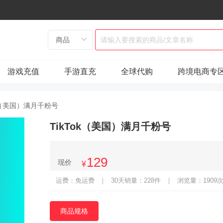
游戏充值
手游直充
全球代购
跨境电商专
ok（美国）满月千粉号
TikTok（美国）满月千粉号
129
现价
¥
运费：免运费
｜
30天销量：228件
｜
浏览量：1909
商品规格