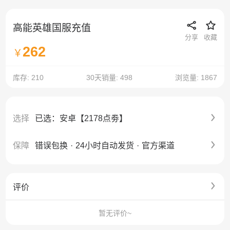
高能英雄国服充值
分享
收藏
262
￥
库存: 210
30天销量: 498
浏览量: 1867
选择
已选：安卓【2178点劵】
保障
错误包换
·
24小时自动发货
·
官方渠道
评价
暂无评价~