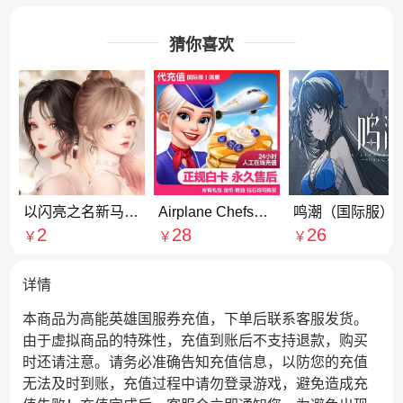
猜你喜欢
以闪亮之名新马服代充
Airplane Chefs飞机大厨国服国际服代充钻石金币无限燃油充值氪金
鸣潮（国际
2
28
26
￥
￥
￥
详情
本商品为高能英雄国服券充值，下单后联系客服发货。
由于虚拟商品的特殊性，充值到账后不支持退款，购买
时还请注意。请务必准确告知充值信息，以防您的充值
无法及时到账，充值过程中请勿登录游戏，避免造成充