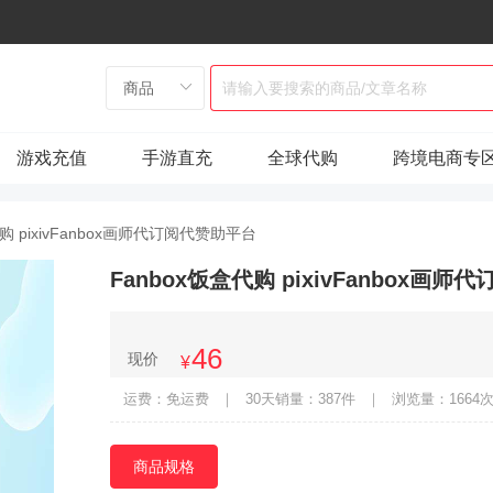
游戏充值
手游直充
全球代购
跨境电商专
代购 pixivFanbox画师代订阅代赞助平台
Fanbox饭盒代购 pixivFanbox画
46
现价
¥
运费：免运费
｜
30天销量：387件
｜
浏览量：1664
商品规格