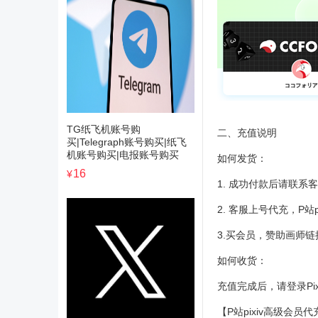
TG纸飞机账号购
二、充值说明
买|Telegraph账号购买|纸飞
机账号购买|电报账号购买
如何发货：
16
¥
1. 成功付款后请联系客
2. 客服上号代充，P站
3.买会员，赞助画师
如何收货：
充值完成后，请登录Pix
【P站pixiv高级会员