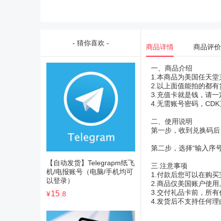
- 猜你喜欢 -
商品详情
商品评价
一、商品介绍
1.本商品为美国任天
2.以上面值能拍的都
3.充值卡就是钱，请
4.无需账号密码，C
二、使用说明
第一步，收到兑换码后，
第二步，选择“输入序
【自动发货】Telegrapm纸飞
三.注意事项
机/电报账号（电脑/手机均可
1.付款后您可以在购
以登录）
2.商品仅美国账户使用
3.交付礼品卡前，所
15
¥
.8
4.发货后不支持任何