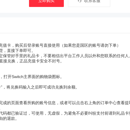
立即购买
联系客服
堂充值卡，购买后登录账号直接使用（如果您是国区的账号请勿下单）
有货，直接下单即可。
一定保管好手里的礼品卡，不要相信出平台工作人员以外和您联系的任何人
DK直接兑换，正品充值卡安全不封号。
打开Switch主界面的购物袋图标。
号”，将兑换码输入之后即可成功兑换到余额。
买完成的页面查看所购的账号信息，或者可以点击右上角的订单中心查看提
。
有代码都已验证过，可使用，无虚假，为避免不必要纠纷支付前请到礼品卡
理由的退款。