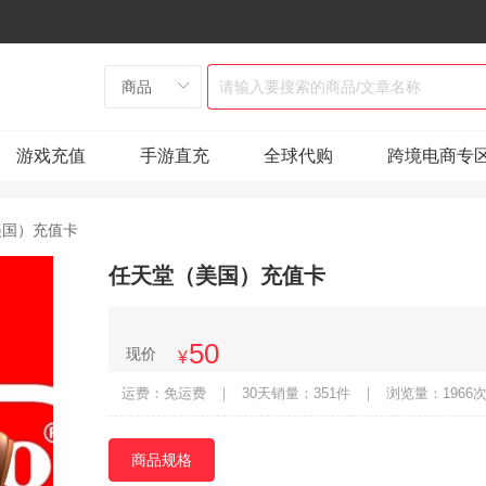
游戏充值
手游直充
全球代购
跨境电商专
美国）充值卡
任天堂（美国）充值卡
50
现价
¥
运费：免运费
｜
30天销量：351件
｜
浏览量：1966
商品规格