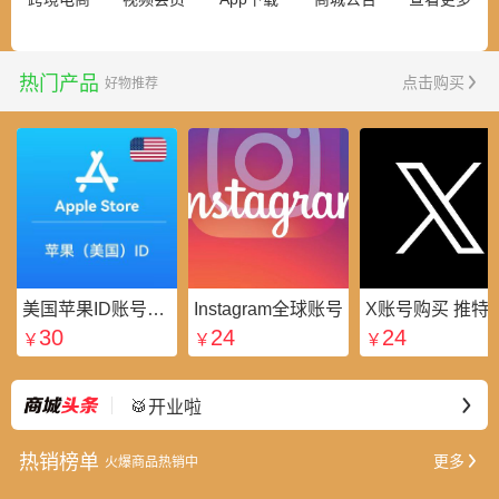
热门产品
点击购买
好物推荐
美国苹果ID账号_美区Apple ID账号_外国苹果ID账号购买批发平台
Instagram全球账号
X账号购买 推特粉
30
24
24
￥
￥
￥
⭐好礼不断
最新
🥁开业啦
热销榜单
更多
火爆商品热销中