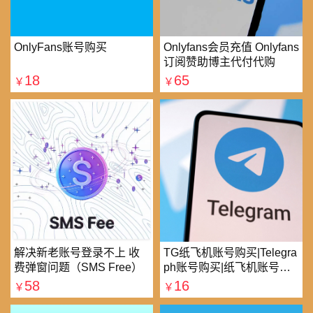
OnlyFans账号购买
Onlyfans会员充值 Onlyfans
订阅赞助博主代付代购
18
65
￥
￥
解决新老账号登录不上 收
TG纸飞机账号购买|Telegra
费弹窗问题（SMS Free）
ph账号购买|纸飞机账号购
买|电报账号购买
58
16
￥
￥