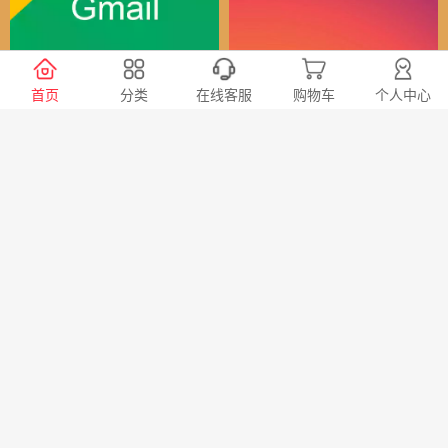
谷歌（全球）账号
Instagram全球账号
首页
分类
在线客服
购物车
个人中心
30
24
￥
￥
X会员充值 推特Blue会员代
TG账号购买 纸飞机|电报账
充代购
号购买|Telegeram纸飞机账
号购买批发平台
98
20
￥
￥