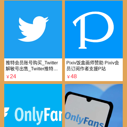
推特会员账号购买_Twitter
Pixiv饭盒画师赞助 Pixiv会
解敏号出售_Twitter推特账
员订阅作者支援P站
号购买批发平台
24
48
￥
￥