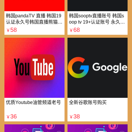
韩国pandaTV 直播 韩国19
韩国sooptv直播账号 韩国s
认证永久号韩国直播熊猫tv
oop tv 19+认证账号 永久使
可改密 一人一号
用
58
68
￥
￥
优质Youtube油管频道老号
全新谷歌账号购买
36
38
￥
￥