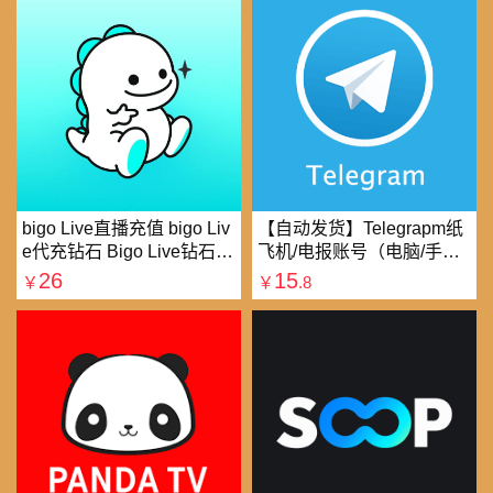
bigo Live直播充值 bigo Liv
【自动发货】Telegrapm纸
e代充钻石 Bigo Live钻石充
飞机/电报账号（电脑/手机
值直播礼物钻石代充
均可以登录）
26
15
￥
￥
.8