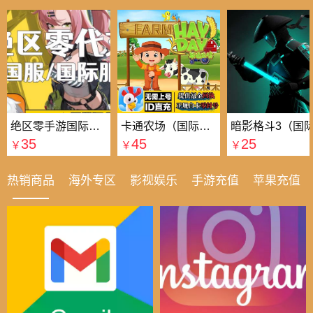
绝区零手游国际国服代充
卡通农场（国际服）国际服
35
45
25
￥
￥
￥
热销商品
海外专区
影视娱乐
手游充值
苹果充值