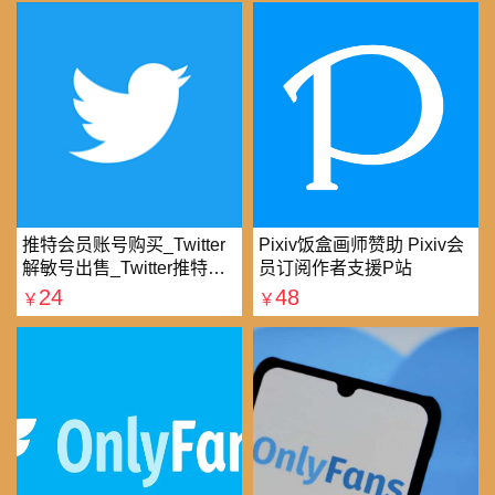
推特会员账号购买_Twitter
Pixiv饭盒画师赞助 Pixiv会
解敏号出售_Twitter推特账
员订阅作者支援P站
号购买批发平台
24
48
￥
￥