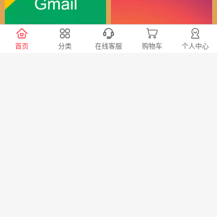
谷歌（全球）账号
Instagram全球账号
首页
分类
在线客服
购物车
个人中心
30
24
￥
￥
X会员充值 推特Blue会员代
TG账号购买 纸飞机|电报账
充代购
号购买|Telegeram纸飞机账
号购买批发平台
98
20
￥
￥