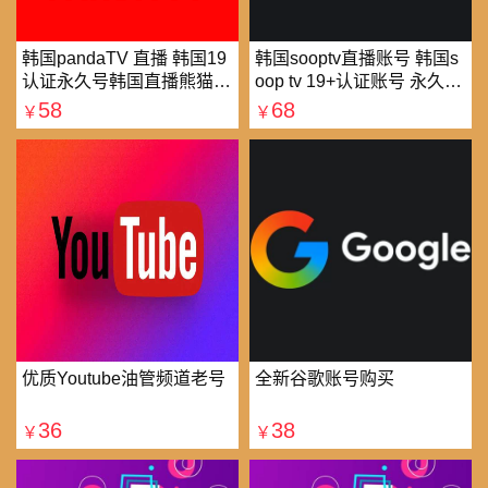
韩国pandaTV 直播 韩国19
韩国sooptv直播账号 韩国s
认证永久号韩国直播熊猫tv
oop tv 19+认证账号 永久使
可改密 一人一号
用
58
68
￥
￥
优质Youtube油管频道老号
全新谷歌账号购买
36
38
￥
￥