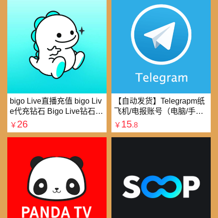
bigo Live直播充值 bigo Liv
【自动发货】Telegrapm纸
e代充钻石 Bigo Live钻石充
飞机/电报账号（电脑/手机
值直播礼物钻石代充
均可以登录）
26
15
￥
￥
.8