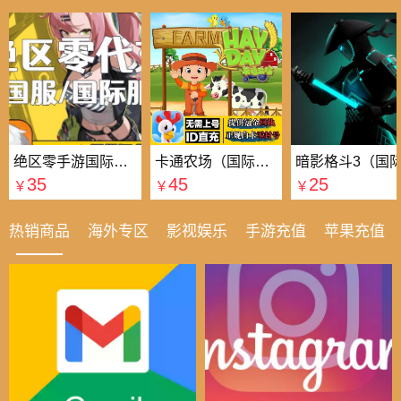
绝区零手游国际国服代充
卡通农场（国际服）国际服
35
45
25
￥
￥
￥
热销商品
海外专区
影视娱乐
手游充值
苹果充值