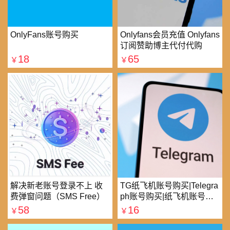
OnlyFans账号购买
Onlyfans会员充值 Onlyfans
订阅赞助博主代付代购
18
65
￥
￥
解决新老账号登录不上 收
TG纸飞机账号购买|Telegra
费弹窗问题（SMS Free）
ph账号购买|纸飞机账号购
买|电报账号购买
58
16
￥
￥