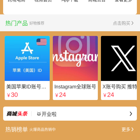
热门产品
点击购买
好物推荐
美国苹果ID账号_美区Apple ID账号_外国苹果ID账号购买批发平台
Instagram全球账号
X账号购买 推特粉
30
24
24
￥
￥
￥
⭐好礼不断
最新
🥁开业啦
热销榜单
更多
火爆商品热销中