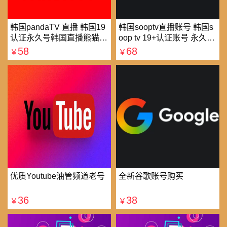
韩国pandaTV 直播 韩国19
韩国sooptv直播账号 韩国s
认证永久号韩国直播熊猫tv
oop tv 19+认证账号 永久使
可改密 一人一号
用
58
68
￥
￥
优质Youtube油管频道老号
全新谷歌账号购买
36
38
￥
￥