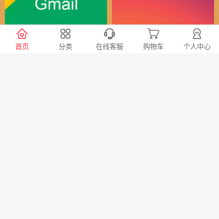
谷歌（全球）账号
Instagram全球账号
首页
分类
在线客服
购物车
个人中心
30
24
￥
￥
X会员充值 推特Blue会员代
TG账号购买 纸飞机|电报账
充代购
号购买|Telegeram纸飞机账
号购买批发平台
98
20
￥
￥