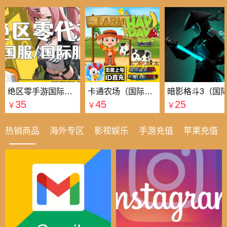
绝区零手游国际国服代充
卡通农场（国际服）国际服
35
45
25
￥
￥
￥
热销商品
海外专区
影视娱乐
手游充值
苹果充值