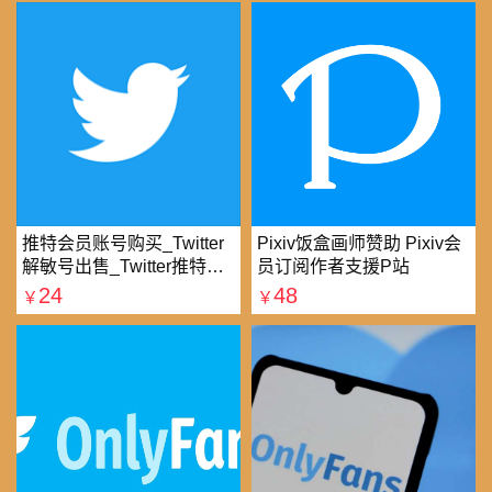
推特会员账号购买_Twitter
Pixiv饭盒画师赞助 Pixiv会
解敏号出售_Twitter推特账
员订阅作者支援P站
号购买批发平台
24
48
￥
￥