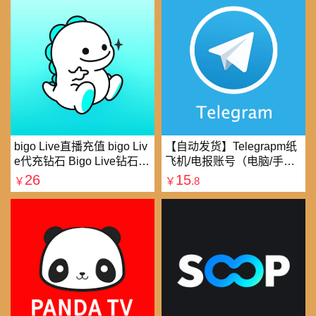
bigo Live直播充值 bigo Liv
【自动发货】Telegrapm纸
e代充钻石 Bigo Live钻石充
飞机/电报账号（电脑/手机
值直播礼物钻石代充
均可以登录）
26
15
￥
￥
.8