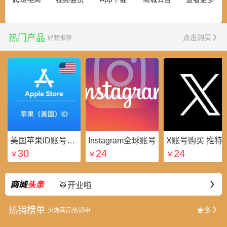
热门产品
点击购买
好物推荐
美国苹果ID账号_美区Apple ID账号_外国苹果ID账号购买批发平台
Instagram全球账号
X账号购买 推特粉
30
24
24
￥
￥
￥
⭐好礼不断
最新
🥁开业啦
热销榜单
更多
火爆商品热销中