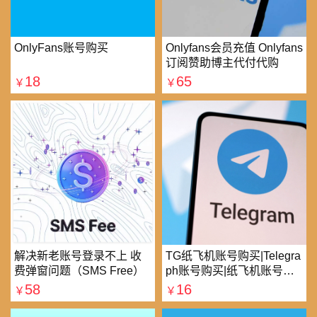
OnlyFans账号购买
Onlyfans会员充值 Onlyfans
订阅赞助博主代付代购
18
65
￥
￥
解决新老账号登录不上 收
TG纸飞机账号购买|Telegra
费弹窗问题（SMS Free）
ph账号购买|纸飞机账号购
买|电报账号购买
58
16
￥
￥