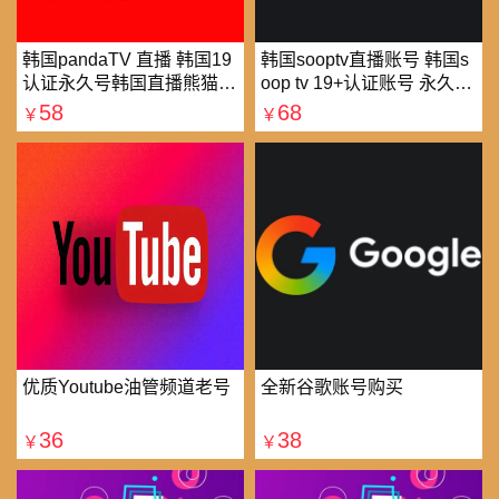
韩国pandaTV 直播 韩国19
韩国sooptv直播账号 韩国s
认证永久号韩国直播熊猫tv
oop tv 19+认证账号 永久使
可改密 一人一号
用
58
68
￥
￥
优质Youtube油管频道老号
全新谷歌账号购买
36
38
￥
￥