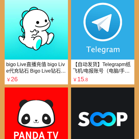
bigo Live直播充值 bigo Liv
【自动发货】Telegrapm纸
e代充钻石 Bigo Live钻石充
飞机/电报账号（电脑/手机
值直播礼物钻石代充
均可以登录）
26
15
￥
￥
.8