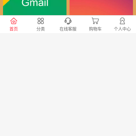
谷歌（全球）账号
Instagram全球账号
首页
分类
在线客服
购物车
个人中心
30
24
￥
￥
X会员充值 推特Blue会员代
TG账号购买 纸飞机|电报账
充代购
号购买|Telegeram纸飞机账
号购买批发平台
98
20
￥
￥