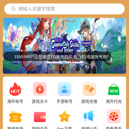
请输入关键字搜索
15959897*正在浏览TG账号购买 纸飞机|电报账号购*
海外账号
游戏点卡
手游账号
游戏充值
海外代充
跨境电商
视频会员
App下载
商城公告
查看更多