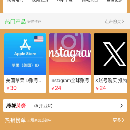
热门产品
点击购买
好物推荐
美国苹果ID账号_美区Apple ID账号_外国苹果ID账号购买批发平台
Instagram全球账号
X账号购买 推特粉
30
24
24
￥
￥
￥
⭐好礼不断
最新
🥁开业啦
热销榜单
更多
火爆商品热销中