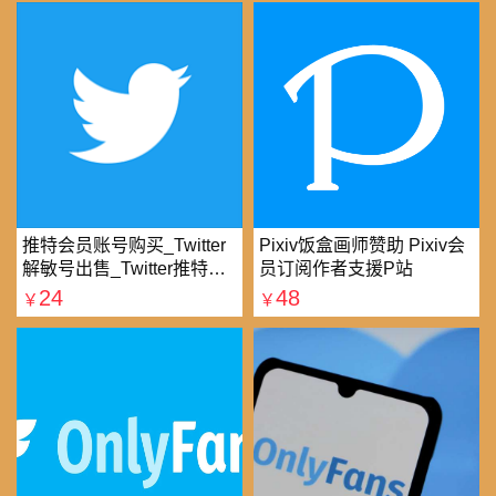
推特会员账号购买_Twitter
Pixiv饭盒画师赞助 Pixiv会
解敏号出售_Twitter推特账
员订阅作者支援P站
号购买批发平台
24
48
￥
￥