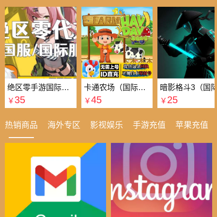
绝区零手游国际国服代充
卡通农场（国际服）国际服
35
45
25
￥
￥
￥
热销商品
海外专区
影视娱乐
手游充值
苹果充值