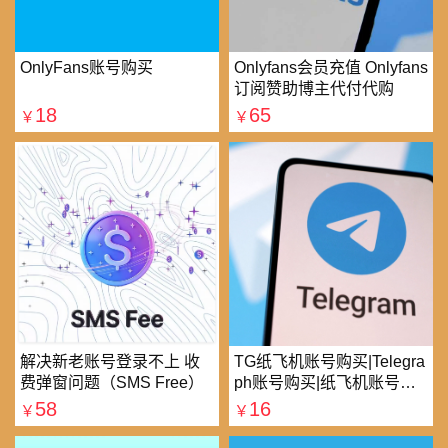
OnlyFans账号购买
Onlyfans会员充值 Onlyfans
订阅赞助博主代付代购
18
65
￥
￥
解决新老账号登录不上 收
TG纸飞机账号购买|Telegra
费弹窗问题（SMS Free）
ph账号购买|纸飞机账号购
买|电报账号购买
58
16
￥
￥