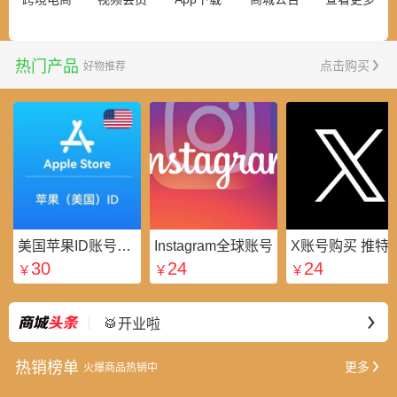
热门产品
点击购买
好物推荐
美国苹果ID账号_美区Apple ID账号_外国苹果ID账号购买批发平台
Instagram全球账号
X账号购买 推特粉
30
24
24
￥
￥
￥
⭐好礼不断
最新
🥁开业啦
热销榜单
更多
火爆商品热销中