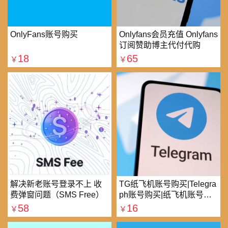
OnlyFans账号购买
Onlyfans会员充值 Onlyfans
订阅赞助博主代付代购
18
65
￥
￥
解决新老账号登录不上 收
TG纸飞机账号购买|Telegra
费弹窗问题（SMS Free）
ph账号购买|纸飞机账号购
买|电报账号购买
58
16
￥
￥