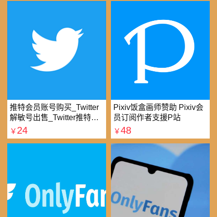
推特会员账号购买_Twitter
Pixiv饭盒画师赞助 Pixiv会
解敏号出售_Twitter推特账
员订阅作者支援P站
号购买批发平台
24
48
￥
￥