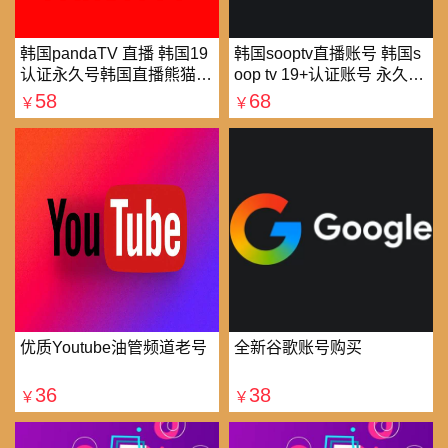
韩国pandaTV 直播 韩国19
韩国sooptv直播账号 韩国s
认证永久号韩国直播熊猫tv
oop tv 19+认证账号 永久使
可改密 一人一号
用
58
68
￥
￥
优质Youtube油管频道老号
全新谷歌账号购买
36
38
￥
￥