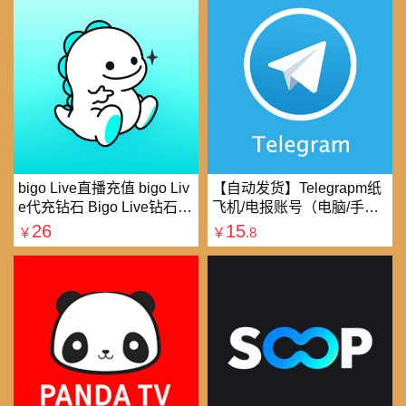
bigo Live直播充值 bigo Liv
【自动发货】Telegrapm纸
e代充钻石 Bigo Live钻石充
飞机/电报账号（电脑/手机
值直播礼物钻石代充
均可以登录）
26
15
￥
￥
.8