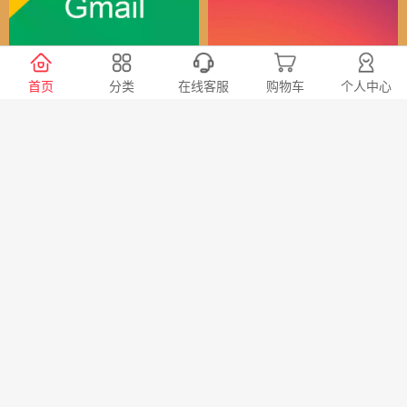
谷歌（全球）账号
Instagram全球账号
首页
分类
在线客服
购物车
个人中心
30
24
￥
￥
X会员充值 推特Blue会员代
TG账号购买 纸飞机|电报账
充代购
号购买|Telegeram纸飞机账
号购买批发平台
98
20
￥
￥