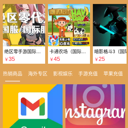
绝区零手游国际国服代充
卡通农场（国际服）国际服
35
45
25
￥
￥
￥
热销商品
海外专区
影视娱乐
手游充值
苹果充值