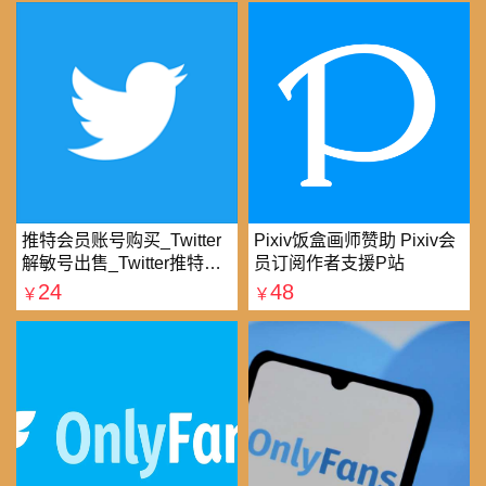
推特会员账号购买_Twitter
Pixiv饭盒画师赞助 Pixiv会
解敏号出售_Twitter推特账
员订阅作者支援P站
号购买批发平台
24
48
￥
￥