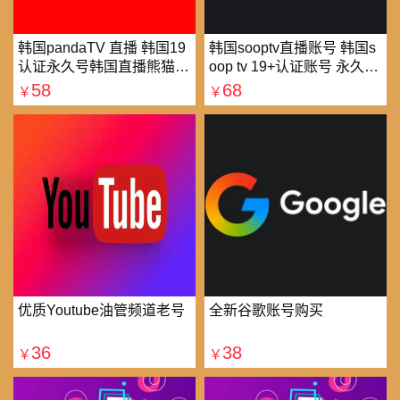
韩国pandaTV 直播 韩国19
韩国sooptv直播账号 韩国s
认证永久号韩国直播熊猫tv
oop tv 19+认证账号 永久使
可改密 一人一号
用
58
68
￥
￥
优质Youtube油管频道老号
全新谷歌账号购买
36
38
￥
￥