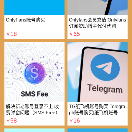
OnlyFans账号购买
Onlyfans会员充值 Onlyfans
订阅赞助博主代付代购
18
65
￥
￥
解决新老账号登录不上 收
TG纸飞机账号购买|Telegra
费弹窗问题（SMS Free）
ph账号购买|纸飞机账号购
买|电报账号购买
58
16
￥
￥