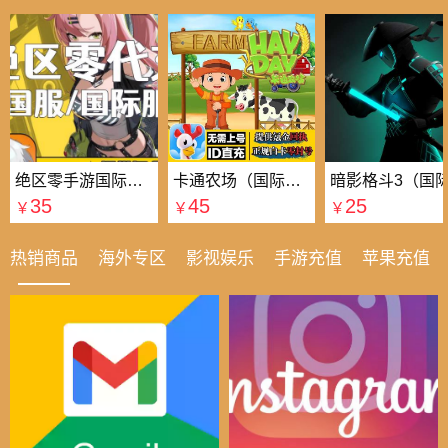
绝区零手游国际国服代充
卡通农场（国际服）国际服
35
45
25
￥
￥
￥
热销商品
海外专区
影视娱乐
手游充值
苹果充值