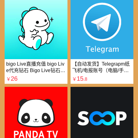
bigo Live直播充值 bigo Liv
【自动发货】Telegrapm纸
e代充钻石 Bigo Live钻石充
飞机/电报账号（电脑/手机
值直播礼物钻石代充
均可以登录）
26
15
￥
￥
.8