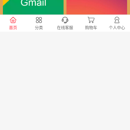
谷歌（全球）账号
Instagram全球账号
首页
分类
在线客服
购物车
个人中心
30
24
￥
￥
X会员充值 推特Blue会员代
TG账号购买 纸飞机|电报账
充代购
号购买|Telegeram纸飞机账
号购买批发平台
98
20
￥
￥