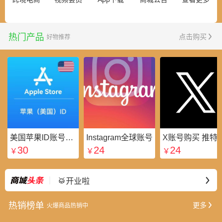
热门产品
点击购买
好物推荐
美国苹果ID账号_美区Apple ID账号_外国苹果ID账号购买批发平台
Instagram全球账号
X账号购买 推特粉
30
24
24
￥
￥
￥
⭐好礼不断
最新
🥁开业啦
热销榜单
更多
火爆商品热销中