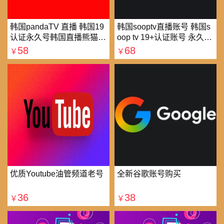
韩国pandaTV 直播 韩国19
韩国sooptv直播账号 韩国s
认证永久号韩国直播熊猫tv
oop tv 19+认证账号 永久使
可改密 一人一号
用
58
68
￥
￥
优质Youtube油管频道老号
全新谷歌账号购买
36
38
￥
￥