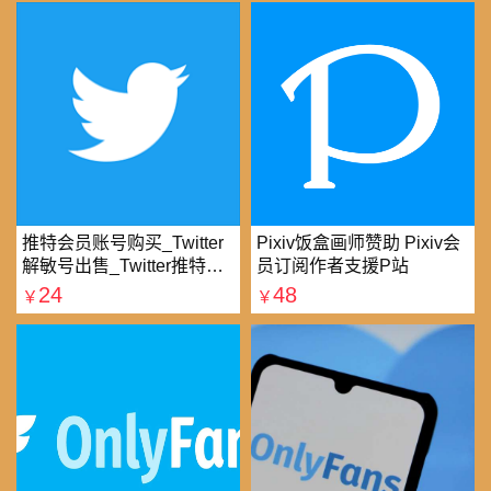
推特会员账号购买_Twitter
Pixiv饭盒画师赞助 Pixiv会
解敏号出售_Twitter推特账
员订阅作者支援P站
号购买批发平台
24
48
￥
￥