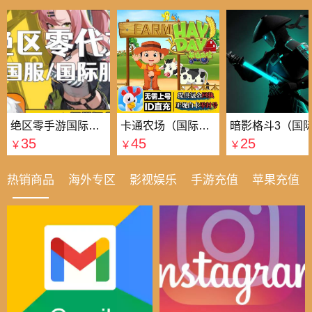
绝区零手游国际国服代充
卡通农场（国际服）国际服
35
45
25
￥
￥
￥
热销商品
海外专区
影视娱乐
手游充值
苹果充值