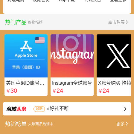
热门产品
点击购买
好物推荐
美国苹果ID账号_美区Apple ID账号_外国苹果ID账号购买批发平台
Instagram全球账号
X账号购买 推特粉
30
24
24
￥
￥
￥
⭐好礼不断
最新
🥁开业啦
热销榜单
更多
火爆商品热销中