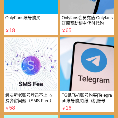
OnlyFans账号购买
Onlyfans会员充值 Onlyfans
订阅赞助博主代付代购
18
65
￥
￥
解决新老账号登录不上 收
TG纸飞机账号购买|Telegra
费弹窗问题（SMS Free）
ph账号购买|纸飞机账号购
买|电报账号购买
58
16
￥
￥