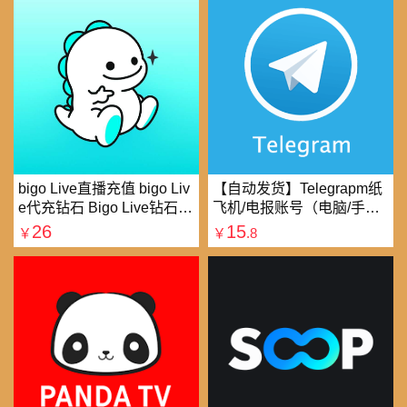
bigo Live直播充值 bigo Liv
【自动发货】Telegrapm纸
e代充钻石 Bigo Live钻石充
飞机/电报账号（电脑/手机
值直播礼物钻石代充
均可以登录）
26
15
￥
￥
.8