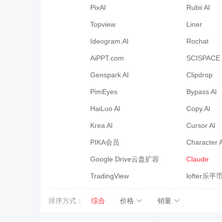
PixAl
Rubii Al
Topview
Liner
Ideogram.Al
Rochat
AiPPT.com
SCISPACE
Genspark AI
Clipdrop
PimEyes
Bypass Al
HaiLuo Al
Copy.Al
Krea Al
Cursor Al
PIKA会员
Character 
Google Drive云盘扩容
Claude
TradingView
lofter乐平
排序方式：
综合
价格
销量