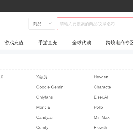
游戏充值
手游直充
全球代购
跨境电商专
.0
X会员
Heygen
Google Gemini
Characte
Onlyfans
Elser.Al
Moncia
Pollo
Candy.ai
MiniMax
Comfy
Flowith