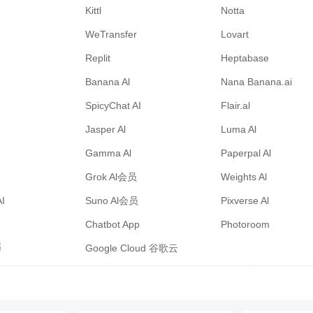
Kittl
Notta
WeTransfer
Lovart
Replit
Heptabase
Banana Al
Nana Banana.ai
SpicyChat AI
Flair.al
Jasper Al
Luma Al
Gamma Al
Paperpal Al
Grok Al会员
Weights Al
AI
Suno Al会员
Pixverse Al
Chatbot App
Photoroom
币
Google Cloud 谷歌云