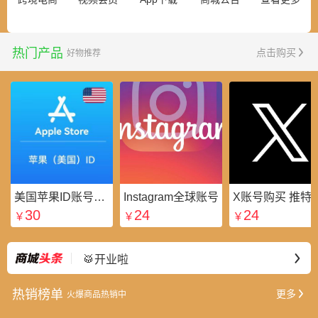
热门产品
点击购买
好物推荐
美国苹果ID账号_美区Apple ID账号_外国苹果ID账号购买批发平台
Instagram全球账号
X账号购买 推特粉
30
24
24
￥
￥
￥
⭐好礼不断
最新
🥁开业啦
热销榜单
更多
火爆商品热销中