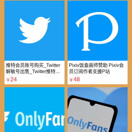
推特会员账号购买_Twitter
Pixiv饭盒画师赞助 Pixiv会
解敏号出售_Twitter推特账
员订阅作者支援P站
号购买批发平台
24
48
￥
￥