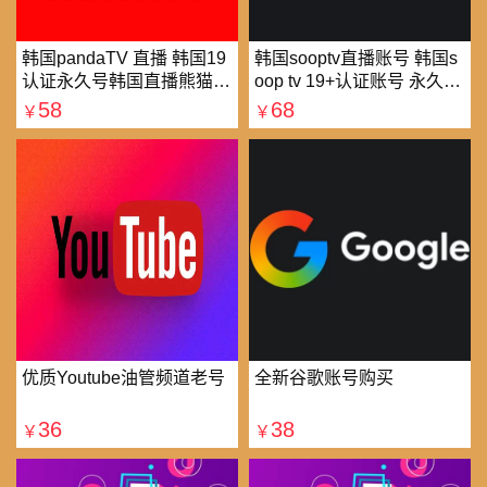
韩国pandaTV 直播 韩国19
韩国sooptv直播账号 韩国s
认证永久号韩国直播熊猫tv
oop tv 19+认证账号 永久使
可改密 一人一号
用
58
68
￥
￥
优质Youtube油管频道老号
全新谷歌账号购买
36
38
￥
￥