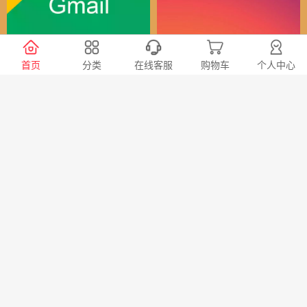
谷歌（全球）账号
Instagram全球账号
首页
分类
在线客服
购物车
个人中心
30
24
￥
￥
X会员充值 推特Blue会员代
TG账号购买 纸飞机|电报账
充代购
号购买|Telegeram纸飞机账
号购买批发平台
98
20
￥
￥