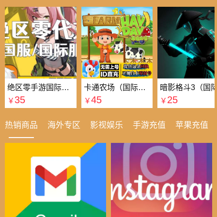
绝区零手游国际国服代充
卡通农场（国际服）国际服
35
45
25
￥
￥
￥
热销商品
海外专区
影视娱乐
手游充值
苹果充值