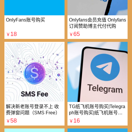
OnlyFans账号购买
Onlyfans会员充值 Onlyfans
订阅赞助博主代付代购
18
65
￥
￥
解决新老账号登录不上 收
TG纸飞机账号购买|Telegra
费弹窗问题（SMS Free）
ph账号购买|纸飞机账号购
买|电报账号购买
58
16
￥
￥