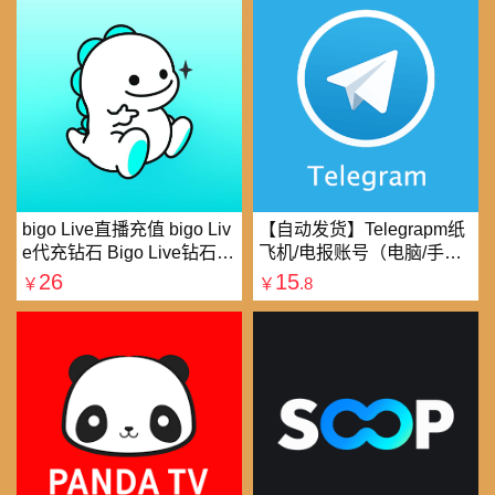
bigo Live直播充值 bigo Liv
【自动发货】Telegrapm纸
e代充钻石 Bigo Live钻石充
飞机/电报账号（电脑/手机
值直播礼物钻石代充
均可以登录）
26
15
￥
￥
.8