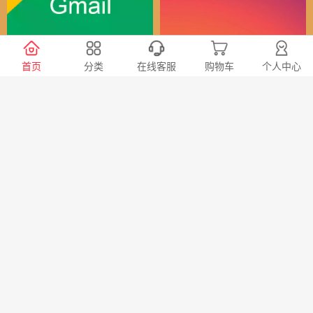
谷歌（全球）账号
Instagram全球账号
首页
分类
在线客服
购物车
个人中心
30
24
￥
￥
X会员充值 推特Blue会员代
TG账号购买 纸飞机|电报账
充代购
号购买|Telegeram纸飞机账
号购买批发平台
98
20
￥
￥