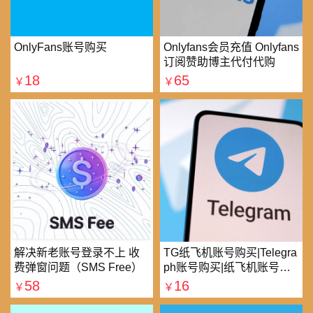
OnlyFans账号购买
Onlyfans会员充值 Onlyfans
订阅赞助博主代付代购
18
65
￥
￥
解决新老账号登录不上 收
TG纸飞机账号购买|Telegra
费弹窗问题（SMS Free）
ph账号购买|纸飞机账号购
买|电报账号购买
58
16
￥
￥