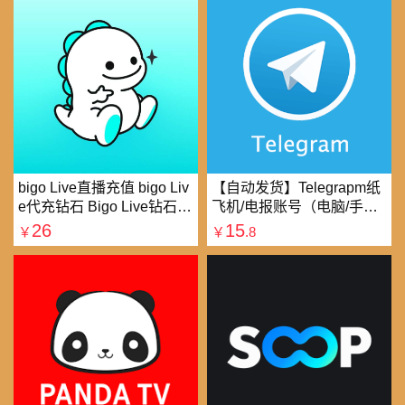
bigo Live直播充值 bigo Liv
【自动发货】Telegrapm纸
e代充钻石 Bigo Live钻石充
飞机/电报账号（电脑/手机
值直播礼物钻石代充
均可以登录）
26
15
￥
￥
.8