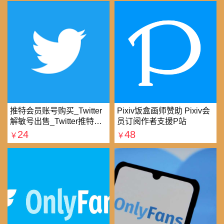
推特会员账号购买_Twitter
Pixiv饭盒画师赞助 Pixiv会
解敏号出售_Twitter推特账
员订阅作者支援P站
号购买批发平台
24
48
￥
￥