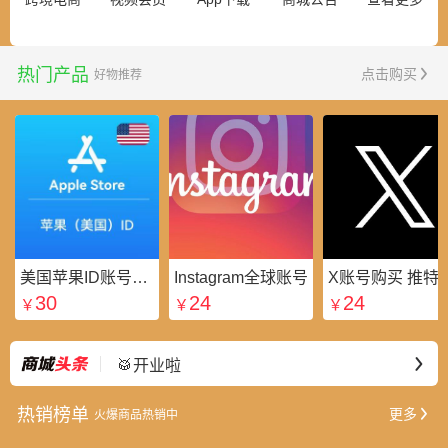
热门产品
点击购买
好物推荐
美国苹果ID账号_美区Apple ID账号_外国苹果ID账号购买批发平台
Instagram全球账号
X账号购买 推特粉
30
24
24
￥
￥
￥
⭐好礼不断
最新
🥁开业啦
热销榜单
更多
火爆商品热销中