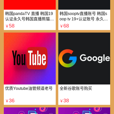
韩国pandaTV 直播 韩国19
韩国sooptv直播账号 韩国s
认证永久号韩国直播熊猫tv
oop tv 19+认证账号 永久使
可改密 一人一号
用
58
68
￥
￥
优质Youtube油管频道老号
全新谷歌账号购买
36
38
￥
￥