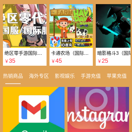
绝区零手游国际国服代充
卡通农场（国际服）国际服
35
45
25
￥
￥
￥
热销商品
海外专区
影视娱乐
手游充值
苹果充值