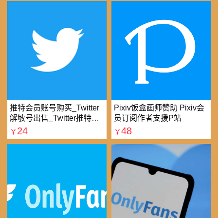
推特会员账号购买_Twitter
Pixiv饭盒画师赞助 Pixiv会
解敏号出售_Twitter推特账
员订阅作者支援P站
号购买批发平台
24
48
￥
￥