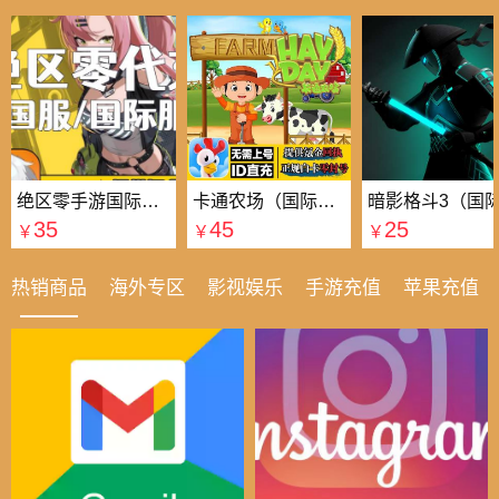
绝区零手游国际国服代充
卡通农场（国际服）国际服
35
45
25
￥
￥
￥
热销商品
海外专区
影视娱乐
手游充值
苹果充值