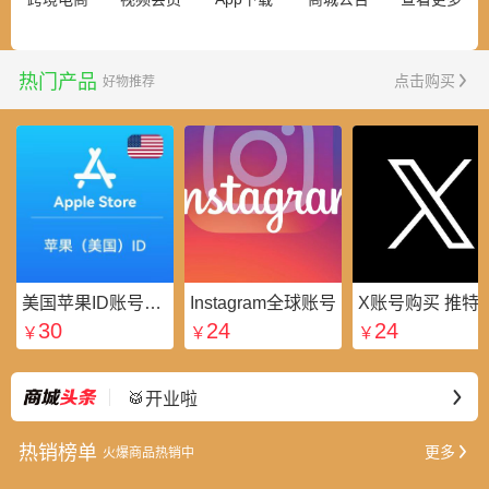
热门产品
点击购买
好物推荐
美国苹果ID账号_美区Apple ID账号_外国苹果ID账号购买批发平台
Instagram全球账号
X账号购买 推特粉
30
24
24
￥
￥
￥
⭐好礼不断
最新
🥁开业啦
热销榜单
更多
火爆商品热销中