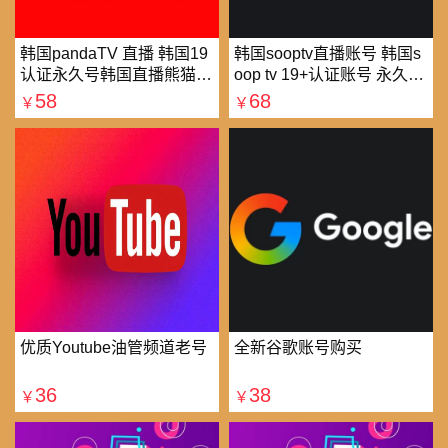
韩国pandaTV 直播 韩国19
韩国sooptv直播账号 韩国s
认证永久号韩国直播熊猫tv
oop tv 19+认证账号 永久使
可改密 一人一号
用
58
68
￥
￥
优质Youtube油管频道老号
全新谷歌账号购买
36
38
￥
￥