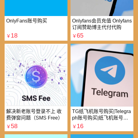
OnlyFans账号购买
Onlyfans会员充值 Onlyfans
订阅赞助博主代付代购
18
65
￥
￥
解决新老账号登录不上 收
TG纸飞机账号购买|Telegra
费弹窗问题（SMS Free）
ph账号购买|纸飞机账号购
买|电报账号购买
58
16
￥
￥