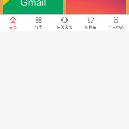
谷歌（全球）账号
Instagram全球账号
首页
分类
在线客服
购物车
个人中心
30
24
￥
￥
X会员充值 推特Blue会员代
TG账号购买 纸飞机|电报账
充代购
号购买|Telegeram纸飞机账
号购买批发平台
98
20
￥
￥