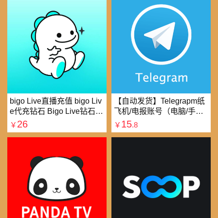
bigo Live直播充值 bigo Liv
【自动发货】Telegrapm纸
e代充钻石 Bigo Live钻石充
飞机/电报账号（电脑/手机
值直播礼物钻石代充
均可以登录）
26
15
￥
￥
.8