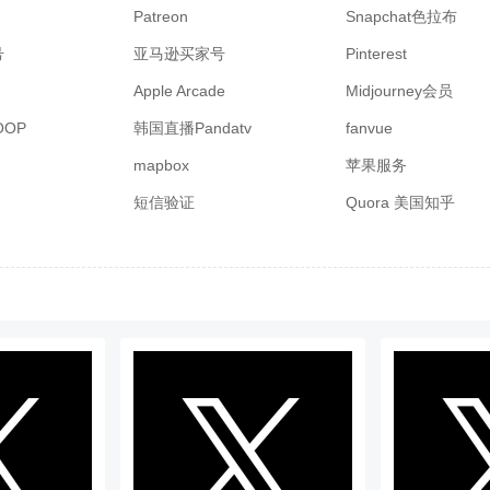
Patreon
Snapchat色拉布
号
亚马逊买家号
Pinterest
Apple Arcade
Midjourney会员
OP
韩国直播Pandatv
fanvue
mapbox
苹果服务
短信验证
Quora 美国知乎