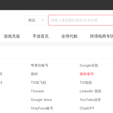
游戏充值
手游直充
全球代购
跨境电商专
苹果ID账号
Google谷歌
窗号
推特
推特老号
k3
TG纸飞机
TG电报
Threads
LinkedIn 领英
页
Google Voice
YouTube油管
OnlyFans账号
ChatGPT