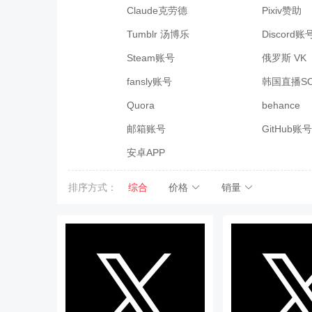
Claude克劳德
Pixiv赞助
Tumblr 汤博乐
Discord账
Steam账号
俄罗斯 VK
fansly账号
韩国直播SO
Quora
behance
邮箱账号
GitHub账号
安卓APP
排序方式：
综合
价格
销量