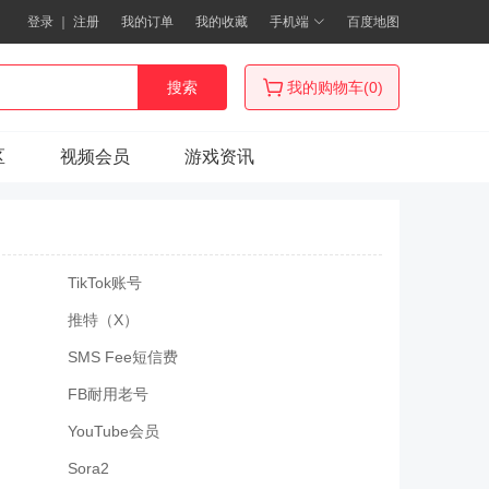
登录
｜
注册
我的订单
我的收藏
手机端
百度地图
搜索
我的购物车(0)
区
视频会员
游戏资讯
TikTok账号
推特（X）
SMS Fee短信费
FB耐用老号
YouTube会员
Sora2