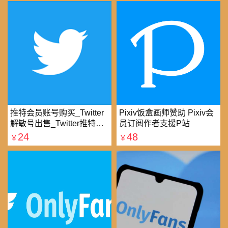
推特会员账号购买_Twitter
Pixiv饭盒画师赞助 Pixiv会
解敏号出售_Twitter推特账
员订阅作者支援P站
号购买批发平台
24
48
￥
￥