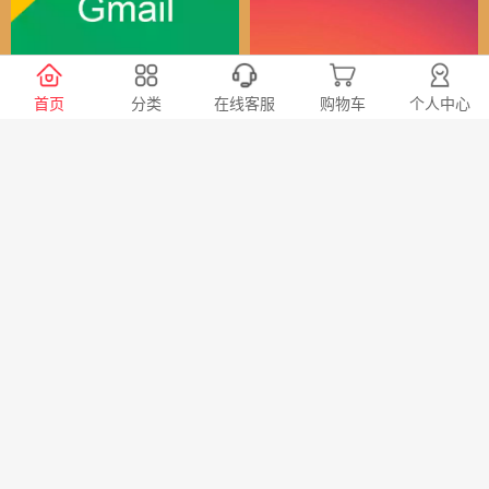
谷歌（全球）账号
Instagram全球账号
首页
分类
在线客服
购物车
个人中心
30
24
￥
￥
X会员充值 推特Blue会员代
TG账号购买 纸飞机|电报账
充代购
号购买|Telegeram纸飞机账
号购买批发平台
98
20
￥
￥