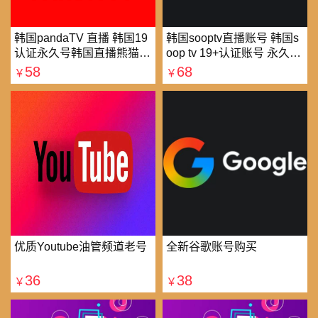
韩国pandaTV 直播 韩国19
韩国sooptv直播账号 韩国s
认证永久号韩国直播熊猫tv
oop tv 19+认证账号 永久使
可改密 一人一号
用
58
68
￥
￥
优质Youtube油管频道老号
全新谷歌账号购买
36
38
￥
￥