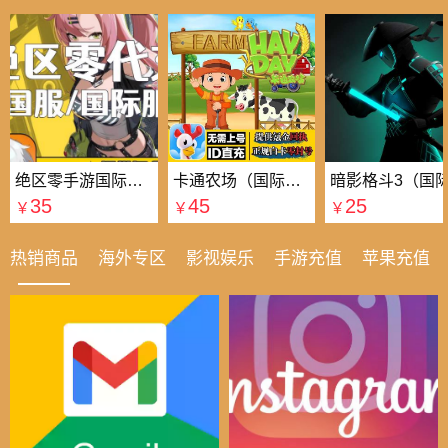
绝区零手游国际国服代充
卡通农场（国际服）国际服
35
45
25
￥
￥
￥
热销商品
海外专区
影视娱乐
手游充值
苹果充值