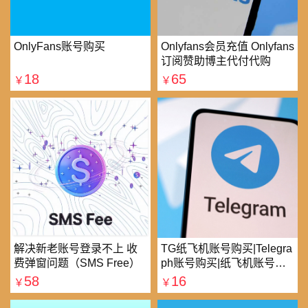
OnlyFans账号购买
Onlyfans会员充值 Onlyfans
订阅赞助博主代付代购
18
65
￥
￥
解决新老账号登录不上 收
TG纸飞机账号购买|Telegra
费弹窗问题（SMS Free）
ph账号购买|纸飞机账号购
买|电报账号购买
58
16
￥
￥