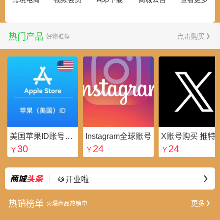
热门产品
点击购买
好物推荐
美国苹果ID账号_美区Apple ID账号_外国苹果ID账号购买批发平台
Instagram全球账号
X账号购买 推特粉
30
24
24
￥
￥
￥
⭐好礼不断
最新
🥁开业啦
热销榜单
更多
火爆商品热销中