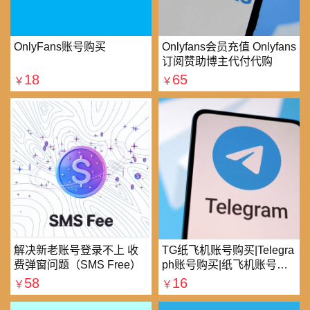
OnlyFans账号购买
Onlyfans会员充值 Onlyfans
订阅赞助博主代付代购
18
65
￥
￥
解决新老账号登录不上 收
TG纸飞机账号购买|Telegra
费弹窗问题（SMS Free）
ph账号购买|纸飞机账号购
买|电报账号购买
58
16
￥
￥