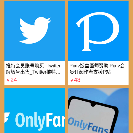
推特会员账号购买_Twitter
Pixiv饭盒画师赞助 Pixiv会
解敏号出售_Twitter推特账
员订阅作者支援P站
号购买批发平台
24
48
￥
￥