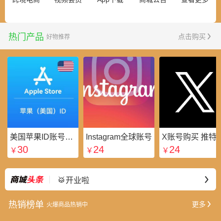
热门产品
点击购买
好物推荐
美国苹果ID账号_美区Apple ID账号_外国苹果ID账号购买批发平台
Instagram全球账号
X账号购买 推特粉
30
24
24
￥
￥
￥
⭐好礼不断
最新
🥁开业啦
热销榜单
更多
火爆商品热销中