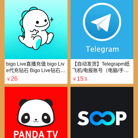
bigo Live直播充值 bigo Liv
【自动发货】Telegrapm纸
e代充钻石 Bigo Live钻石充
飞机/电报账号（电脑/手机
值直播礼物钻石代充
均可以登录）
26
15
￥
￥
.8