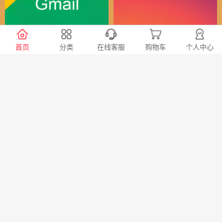
谷歌（全球）账号
Instagram全球账号
首页
分类
在线客服
购物车
个人中心
30
24
￥
￥
X会员充值 推特Blue会员代
TG账号购买 纸飞机|电报账
充代购
号购买|Telegeram纸飞机账
号购买批发平台
98
20
￥
￥