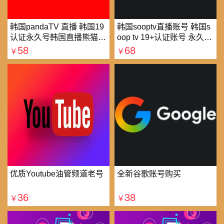
韩国pandaTV 直播 韩国19
韩国sooptv直播账号 韩国s
认证永久号韩国直播熊猫tv
oop tv 19+认证账号 永久使
可改密 一人一号
用
58
68
￥
￥
优质Youtube油管频道老号
全新谷歌账号购买
36
38
￥
￥