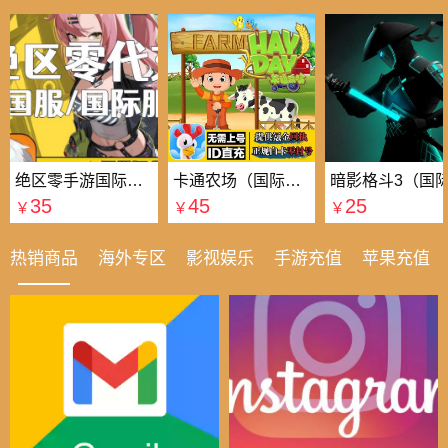
绝区零手游国际国服代充
卡通农场（国际服）国际服
35
45
25
￥
￥
￥
热销商品
海外专区
影视娱乐
手游充值
苹果充值