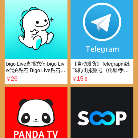
bigo Live直播充值 bigo Liv
【自动发货】Telegrapm纸
e代充钻石 Bigo Live钻石充
飞机/电报账号（电脑/手机
值直播礼物钻石代充
均可以登录）
26
15
￥
￥
.8