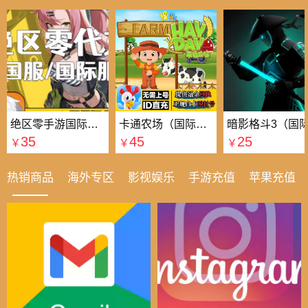
绝区零手游国际国服代充
卡通农场（国际服）国际服
35
45
25
￥
￥
￥
热销商品
海外专区
影视娱乐
手游充值
苹果充值