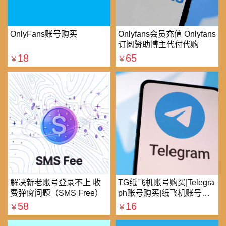
OnlyFans账号购买
Onlyfans会员充值 Onlyfans
订阅赞助博主代付代购
18
65
￥
￥
解决新老账号登录不上 收
TG纸飞机账号购买|Telegra
费弹窗问题（SMS Free）
ph账号购买|纸飞机账号购
买|电报账号购买
58
16
￥
￥