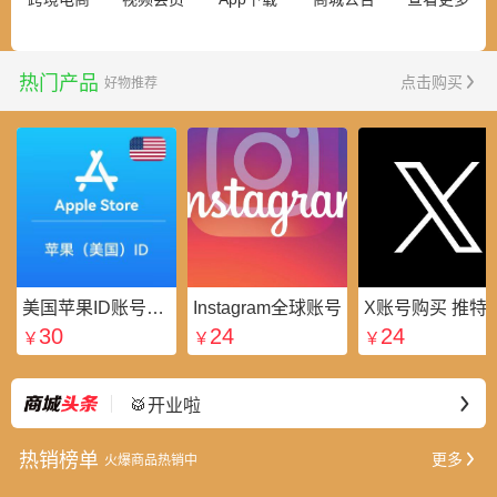
热门产品
点击购买
好物推荐
美国苹果ID账号_美区Apple ID账号_外国苹果ID账号购买批发平台
Instagram全球账号
X账号购买 推特粉
30
24
24
￥
￥
￥
⭐好礼不断
最新
🥁开业啦
热销榜单
更多
火爆商品热销中