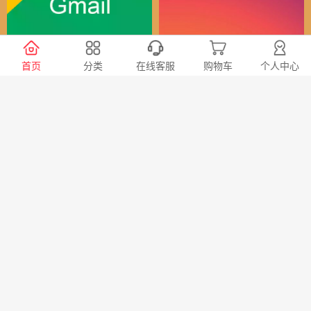
谷歌（全球）账号
Instagram全球账号
首页
分类
在线客服
购物车
个人中心
30
24
￥
￥
X会员充值 推特Blue会员代
TG账号购买 纸飞机|电报账
充代购
号购买|Telegeram纸飞机账
号购买批发平台
98
20
￥
￥