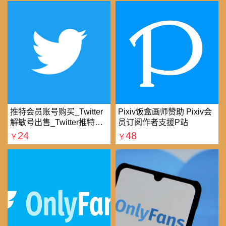
推特会员账号购买_Twitter
Pixiv饭盒画师赞助 Pixiv会
解敏号出售_Twitter推特账
员订阅作者支援P站
号购买批发平台
24
48
￥
￥