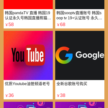
韩国pandaTV 直播 韩国19
韩国sooptv直播账号 韩国s
认证永久号韩国直播熊猫tv
oop tv 19+认证账号 永久使
可改密 一人一号
用
58
68
￥
￥
优质Youtube油管频道老号
全新谷歌账号购买
36
38
￥
￥