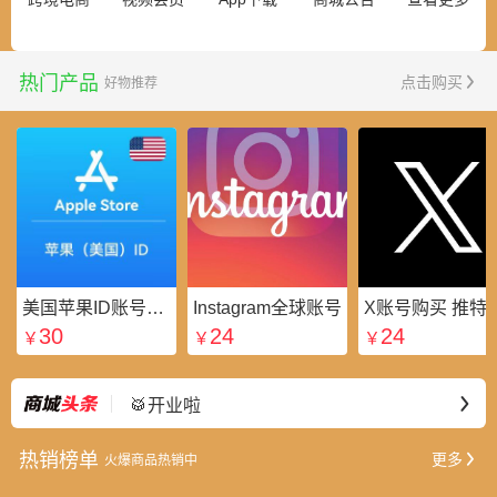
热门产品
点击购买
好物推荐
美国苹果ID账号_美区Apple ID账号_外国苹果ID账号购买批发平台
Instagram全球账号
X账号购买 推特粉
30
24
24
￥
￥
￥
⭐好礼不断
最新
🥁开业啦
热销榜单
更多
火爆商品热销中