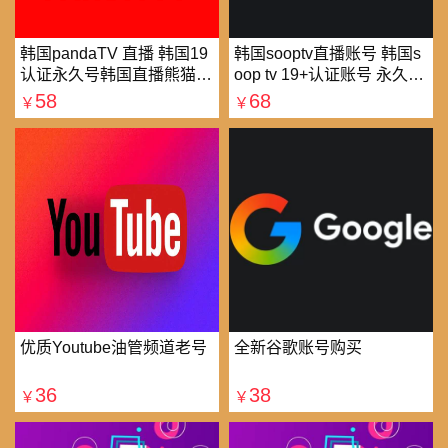
韩国pandaTV 直播 韩国19
韩国sooptv直播账号 韩国s
认证永久号韩国直播熊猫tv
oop tv 19+认证账号 永久使
可改密 一人一号
用
58
68
￥
￥
优质Youtube油管频道老号
全新谷歌账号购买
36
38
￥
￥