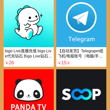
bigo Live直播充值 bigo Liv
【自动发货】Telegrapm纸
e代充钻石 Bigo Live钻石充
飞机/电报账号（电脑/手机
值直播礼物钻石代充
均可以登录）
26
15
￥
￥
.8