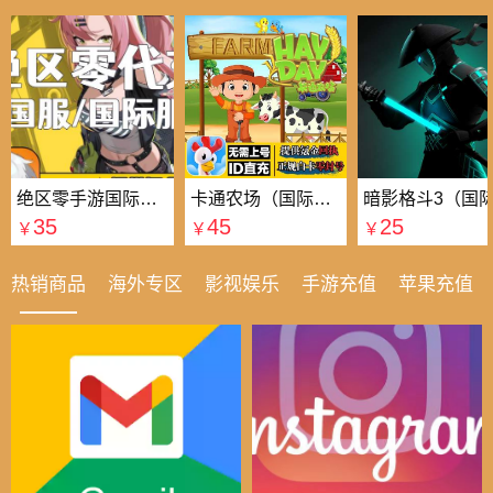
绝区零手游国际国服代充
卡通农场（国际服）国际服
35
45
25
￥
￥
￥
热销商品
海外专区
影视娱乐
手游充值
苹果充值