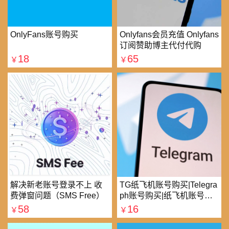
OnlyFans账号购买
Onlyfans会员充值 Onlyfans
订阅赞助博主代付代购
18
65
￥
￥
解决新老账号登录不上 收
TG纸飞机账号购买|Telegra
费弹窗问题（SMS Free）
ph账号购买|纸飞机账号购
买|电报账号购买
58
16
￥
￥