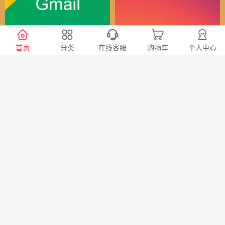
谷歌（全球）账号
Instagram全球账号
首页
分类
在线客服
购物车
个人中心
30
24
￥
￥
X会员充值 推特Blue会员代
TG账号购买 纸飞机|电报账
充代购
号购买|Telegeram纸飞机账
号购买批发平台
98
20
￥
￥