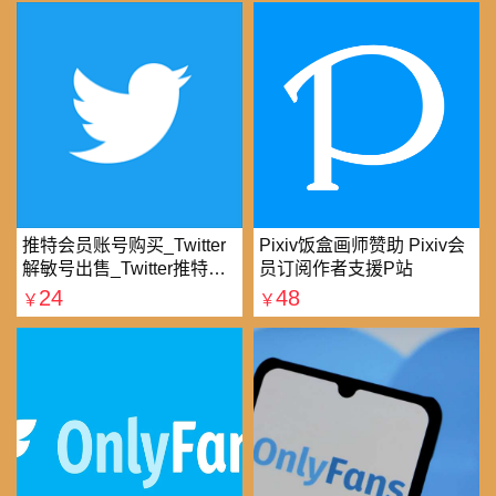
推特会员账号购买_Twitter
Pixiv饭盒画师赞助 Pixiv会
解敏号出售_Twitter推特账
员订阅作者支援P站
号购买批发平台
24
48
￥
￥