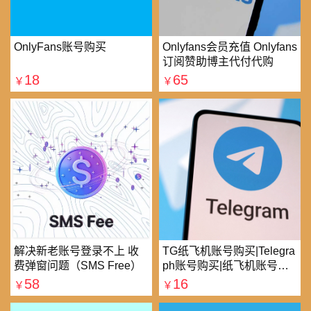
OnlyFans账号购买
Onlyfans会员充值 Onlyfans
订阅赞助博主代付代购
18
65
￥
￥
解决新老账号登录不上 收
TG纸飞机账号购买|Telegra
费弹窗问题（SMS Free）
ph账号购买|纸飞机账号购
买|电报账号购买
58
16
￥
￥