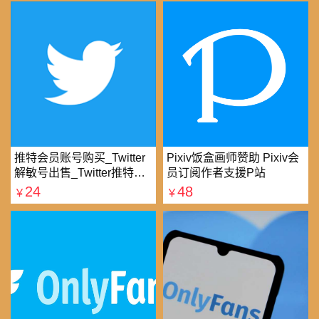
推特会员账号购买_Twitter
Pixiv饭盒画师赞助 Pixiv会
解敏号出售_Twitter推特账
员订阅作者支援P站
号购买批发平台
24
48
￥
￥