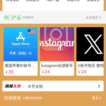
热门产品
点击购买
好物推荐
美国苹果ID账号_美区Apple ID账号_外国苹果ID账号购买批发平台
Instagram全球账号
X账号购买 推特粉
30
24
24
￥
￥
￥
⭐好礼不断
最新
🥁开业啦
热销榜单
更多
火爆商品热销中