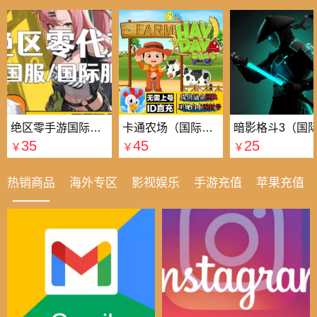
绝区零手游国际国服代充
卡通农场（国际服）国际服
35
45
25
￥
￥
￥
热销商品
海外专区
影视娱乐
手游充值
苹果充值