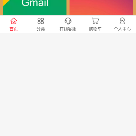
谷歌（全球）账号
Instagram全球账号
首页
分类
在线客服
购物车
个人中心
30
24
￥
￥
X会员充值 推特Blue会员代
TG账号购买 纸飞机|电报账
充代购
号购买|Telegeram纸飞机账
号购买批发平台
98
20
￥
￥