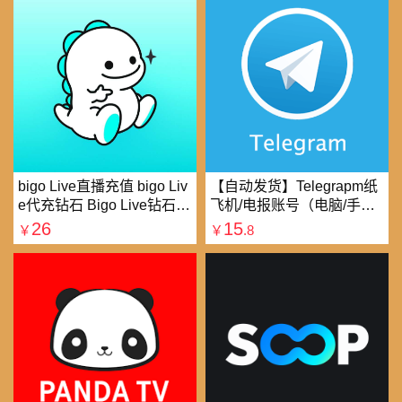
bigo Live直播充值 bigo Liv
【自动发货】Telegrapm纸
e代充钻石 Bigo Live钻石充
飞机/电报账号（电脑/手机
值直播礼物钻石代充
均可以登录）
26
15
￥
￥
.8