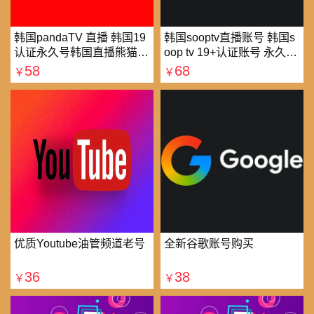
韩国pandaTV 直播 韩国19
韩国sooptv直播账号 韩国s
认证永久号韩国直播熊猫tv
oop tv 19+认证账号 永久使
可改密 一人一号
用
58
68
￥
￥
优质Youtube油管频道老号
全新谷歌账号购买
36
38
￥
￥