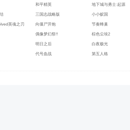
和平精英
地下城与勇士:起源
结
三国志战略版
小小蚁国
volved英魂之刃
向僵尸开炮
节奏蜂巢
偶像梦幻祭!!
棕色尘埃2
明日之后
白夜极光
代号血战
第五人格