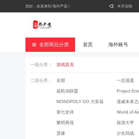
您好，欢迎来到 海外严选！
🥁开业啦
全部商品分类
首页
海外账号
一级分类：
游戏直充
二级分类：
全部
一念逍遥
超机动联盟
Project 
MONOPOLY GO 大富翁
漫威未来之
第七史诗
World of 
黎明再现
旅游大亨
昊缘
少女回战