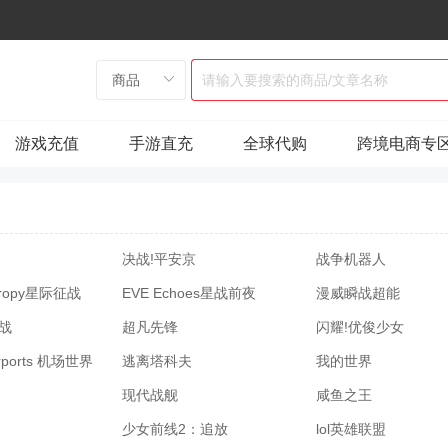
游戏充值
手游直充
全球代购
跨境电商专
决战!平安京
战争机器人
Entropy星际征战
EVE Echoes星战前夜
漫威瞬战超能
战
超凡先锋
闪耀!优俊少女
Airports 机场世界
逃离塔科夫
我的世界
现代战舰
咸鱼之王
少女前线2：追放
lol英雄联盟