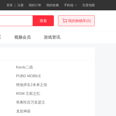
登录
｜
注册
我的订单
我的收藏
手机端
百度地图
搜索
我的购物车(0)
区
视频会员
游戏资讯
Kards二战
PUBG MOBILE
绝地求生2未来之役
ROM:王权之忆
乖离性百万亚瑟王
龙息神寂