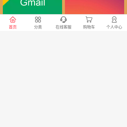
谷歌（全球）账号
Instagram全球账号
首页
分类
在线客服
购物车
个人中心
30
24
￥
￥
X会员充值 推特Blue会员代
TG账号购买 纸飞机|电报账
充代购
号购买|Telegeram纸飞机账
号购买批发平台
98
20
￥
￥