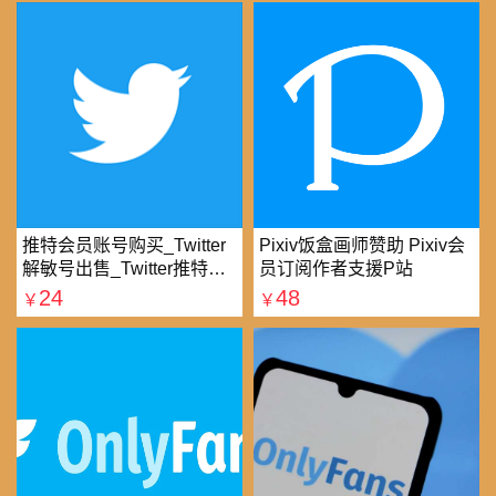
推特会员账号购买_Twitter
Pixiv饭盒画师赞助 Pixiv会
解敏号出售_Twitter推特账
员订阅作者支援P站
号购买批发平台
24
48
￥
￥