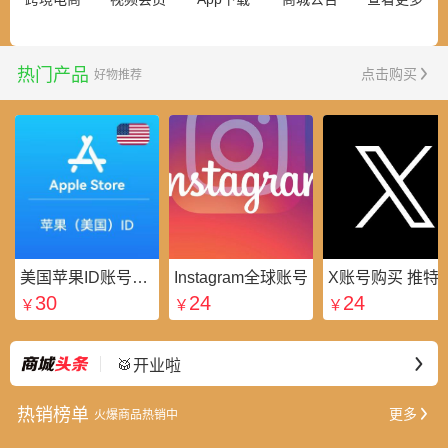
热门产品
点击购买
好物推荐
美国苹果ID账号_美区Apple ID账号_外国苹果ID账号购买批发平台
Instagram全球账号
X账号购买 推特粉
30
24
24
￥
￥
￥
⭐好礼不断
最新
🥁开业啦
热销榜单
更多
火爆商品热销中