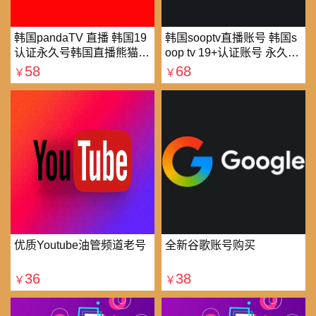
韩国pandaTV 直播 韩国19
韩国sooptv直播账号 韩国s
认证永久号韩国直播熊猫tv
oop tv 19+认证账号 永久使
可改密 一人一号
用
58
68
￥
￥
优质Youtube油管频道老号
全新谷歌账号购买
36
38
￥
￥