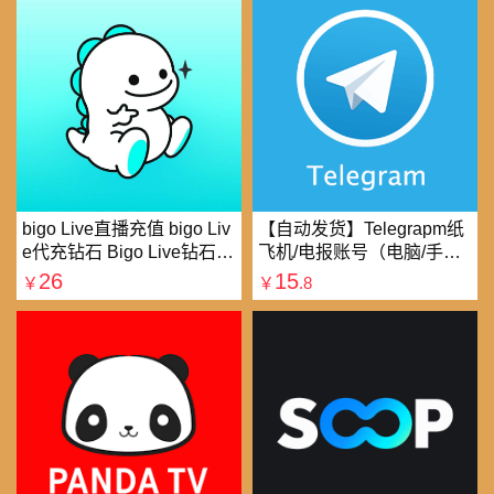
bigo Live直播充值 bigo Liv
【自动发货】Telegrapm纸
e代充钻石 Bigo Live钻石充
飞机/电报账号（电脑/手机
值直播礼物钻石代充
均可以登录）
26
15
￥
￥
.8