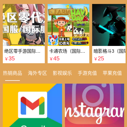
绝区零手游国际国服代充
卡通农场（国际服）国际服
35
45
25
￥
￥
￥
热销商品
海外专区
影视娱乐
手游充值
苹果充值