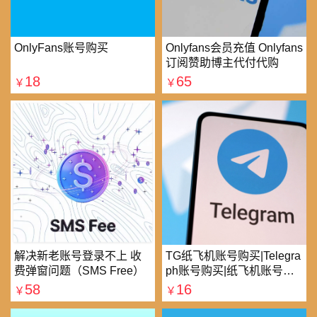
OnlyFans账号购买
Onlyfans会员充值 Onlyfans
订阅赞助博主代付代购
18
65
￥
￥
解决新老账号登录不上 收
TG纸飞机账号购买|Telegra
费弹窗问题（SMS Free）
ph账号购买|纸飞机账号购
买|电报账号购买
58
16
￥
￥