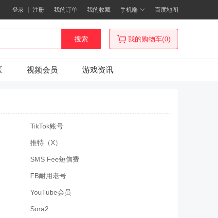
登录
｜
注册
我的订单
我的收藏
手机端
百度地图
搜索
我的购物车(0)
区
视频会员
游戏资讯
TikTok账号
推特（X）
SMS Fee短信费
FB耐用老号
YouTube会员
Sora2