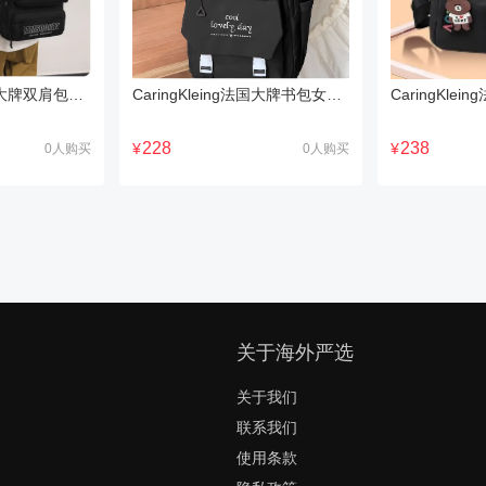
CaringKleing法国大牌双肩包女新款大容量铆钉百搭休闲旅行背包
CaringKleing法国大牌书包女校园学生背包大容量初高中双肩包男
228
238
¥
¥
0人购买
0人购买
关于海外严选
关于我们
联系我们
使用条款