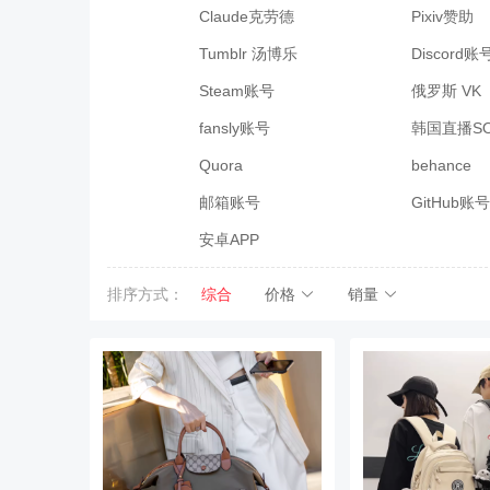
Claude克劳德
Pixiv赞助
Tumblr 汤博乐
Discord账
Steam账号
俄罗斯 VK
fansly账号
韩国直播SO
Quora
behance
邮箱账号
GitHub账号
安卓APP
排序方式：
综合
价格
销量