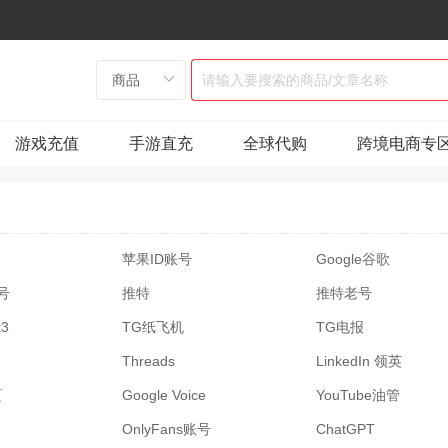
游戏充值
手游直充
全球代购
跨境电商专
苹果ID账号
Google谷歌
窗号
推特
推特老号
k3
TG纸飞机
TG电报
Threads
LinkedIn 领英
页
Google Voice
YouTube油管
OnlyFans账号
ChatGPT