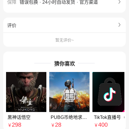
保障
错误包换
·
24小时自动发货
·
官方渠道
评价
暂无评价~
猜你喜欢
黑神话悟空
PUBG币绝地求生CDK兑换码g币吃鸡G币游戏币皮肤点劵官方充值
TikTok直播号（
298
28
400
￥
￥
￥