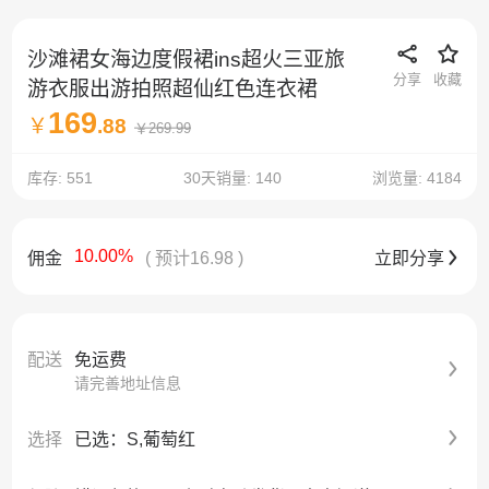
沙滩裙女海边度假裙ins超火三亚旅
分享
收藏
游衣服出游拍照超仙红色连衣裙
169
￥
.88
￥
269
.99
库存: 551
30天销量: 140
浏览量: 4184
10.00%
佣金
( 预计16.98 )
立即分享
配送
免运费
请完善地址信息
选择
已选：S,葡萄红