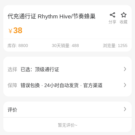
代充通行证 Rhythm Hive/节奏蜂巢
分享
收藏
38
￥
库存: 8800
30天销量: 488
浏览量: 1255
选择
已选：顶级通行证
保障
错误包换
·
24小时自动发货
·
官方渠道
评价
暂无评价~