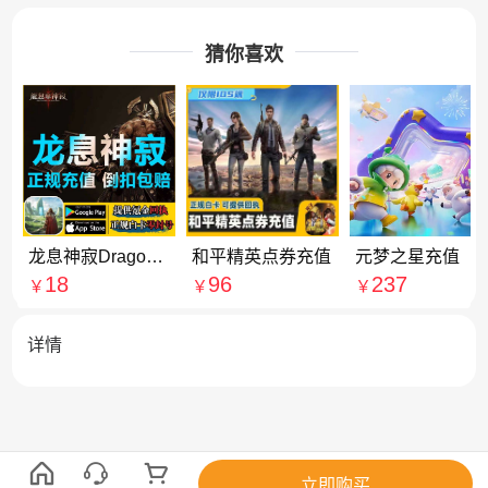
猜你喜欢
龙息神寂Dragonheir: Silent Gods 充值 7000龙晶石 代充
和平精英点券充值
元梦之星充值
18
96
237
￥
￥
￥
详情
立即购买