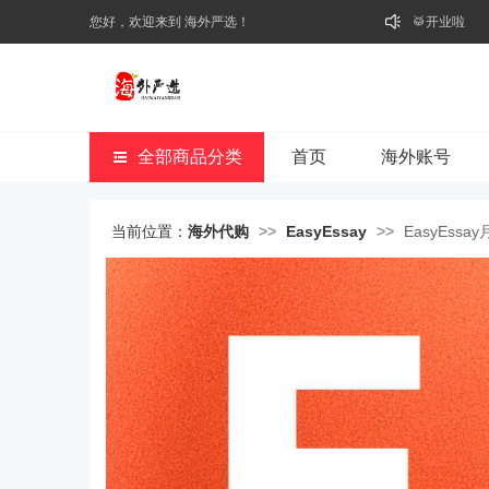
您好，欢迎来到 海外严选！
🥁开业啦
全部商品分类
首页
海外账号
当前位置：
海外代购
>>
EasyEssay
>>
EasyEss