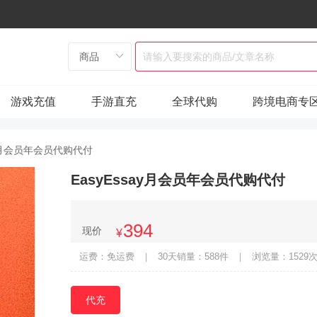
游戏充值
手游直充
全球代购
跨境电商专
ay月会员年会员代购代付
EasyEssay月会员年会员代购代付
394
现价
¥
运费：免运费
｜
30天销量：588件
｜
浏览量：1529
代充