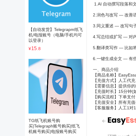
1.AI 自动撰写段落
2.润色与改写 — 改
3.同义重述 — 改写
【自动发货】Telegrapm纸飞
机/电报账号（电脑/手机均可
4.写总结或扩写 — 
以登录）
5.翻译类写作 — 比
15
¥
.8
6.一键生成全文 —
一、商品介绍
【商品名称】EasyEs
【充值方式】人工代充
【需要信息】提供你的E
【充值时长】15分钟
【购买流程】下单支付
【充值安全】所有充值
【客服服务】人工1对
TG纸飞机账号购
买|Telegraph账号购买|纸飞
机账号购买|电报账号购买