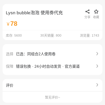
Lysn bubble泡泡 使用劵代充
分享
收藏
78
￥
库存: 5600
30天销量: 800
浏览量: 1743
选择
已选：同组合2人使用卷
保障
错误包换
·
24小时自动发货
·
官方渠道
评价
暂无评价~