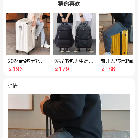
猜你喜欢
2024新款行李箱前置开口拉杆箱可扩展旅行箱20寸可登机24大容量28
佐奴书包男生高中生2024新款大容量初中生旅行学生减负护脊双肩包
前开盖旅行箱新款行李箱PC拉杆箱20寸登机
196
179
186
￥
￥
￥
详情