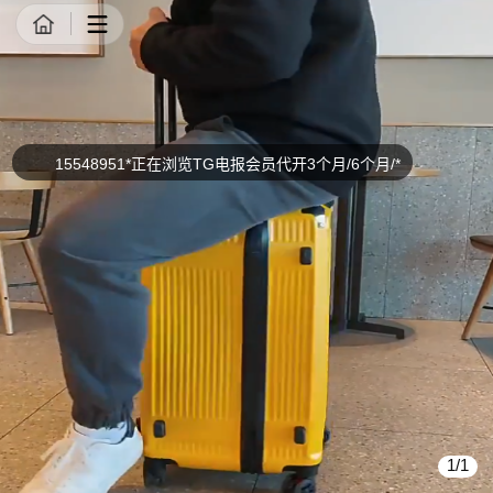
商品详情
15548951*正在浏览TG电报会员代开3个月/6个月/*
1/1