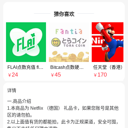
猜你喜欢
FLAI点数充值 flai点卷代充 台服港澳国际服快捷充值
Bitcash点数硬币_虎之穴充值点卡_toracoin虎之穴点数充值
任天堂（香港
24
45
170
￥
￥
￥
详情
一.商品介绍
1.本商品为 Netflix （德国） 礼品卡，如果您账号是其他
区的请勿拍。
2.以上面值有货的都能拍，此卡为正规渠道，安全可囤，