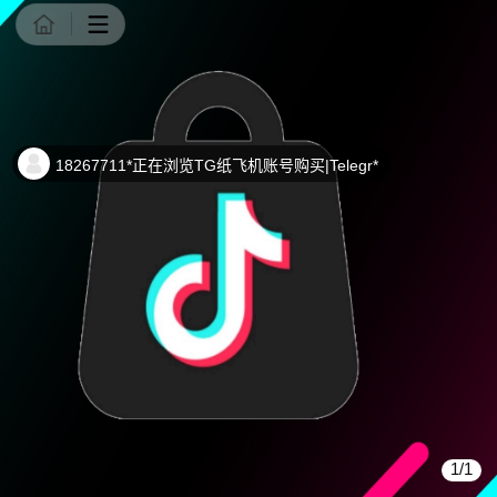
商品详情
18267711*正在浏览TG纸飞机账号购买|Telegr*
1/1