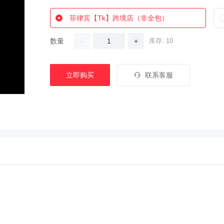
菲律宾【Tk】跨境店（非全包）
数量
-
+
库存: 10
立即购买
联系客服