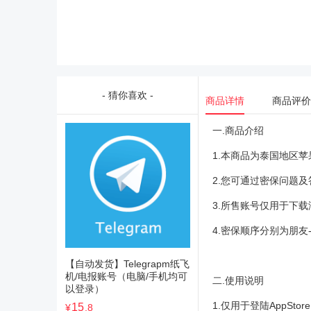
- 猜你喜欢 -
商品详情
商品评价
一.商品介绍
1.本商品为泰国地区
2.您可通过密保问题
3.所售账号仅用于下
4.密保顺序分别为朋友-
【自动发货】Telegrapm纸飞
机/电报账号（电脑/手机均可
二.使用说明
以登录）
1.仅用于登陆AppSt
15
¥
.8