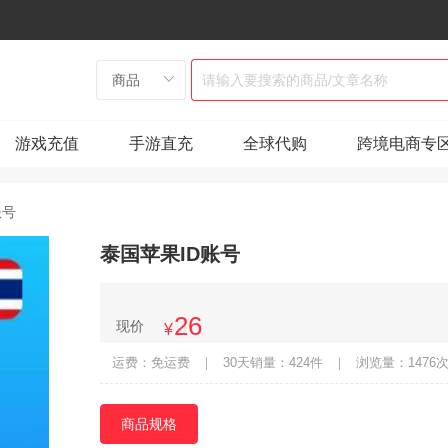
游戏充值
手游直充
全球代购
跨境电商专
账号
泰国苹果ID账号
26
现价
¥
运费：免运费
｜
30天销量：424件
｜
浏览量：1476
商品规格