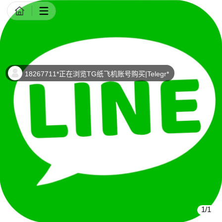
商品详情
18267711*正在浏览TG纸飞机账号购买|Telegr*
1/1