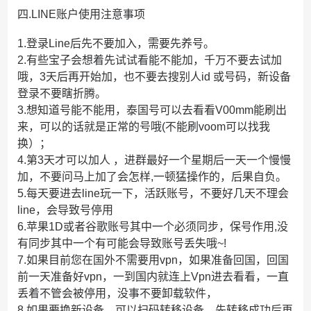
四.LINE账户使用注意事项
1.登录Line后先不要加入，需要先养号。
2.有些宝子会想着先试试看能不能加，千万不要去试加
哦，3天后再开始加，也不要去搜别人id 或号码，新设备
登录不要瞎折腾。
3.想知道号能不能用，泰国号可以去看看V00mm能刷出
来，可以的话就是正常的号哦(不能刷voom可以找我
换）；
4.第3天才可以加人 ，进群最好一个星期后一天一个慢慢
加，不要问马上加了会怎样,一顿猛操作的，后果自负。
5.每天要进去line玩一下，活跃账号，不要好几天不理会
line，会导致号停用
6.苹果1D或者谷歌账号其中一个必须同步，保号作用,没
有同步其中一个有可能会导致账号丢失哦~!
7.如果目前您在国外不需要用vpn，如果准备回国，回国
前一天准备好vpn，一到国内就连上Vpn进去看看，一直
丢着不管会被停用，没事不要卸载软件，
8.如果要换新设备，可以扫码转移设备，先转移成功后再