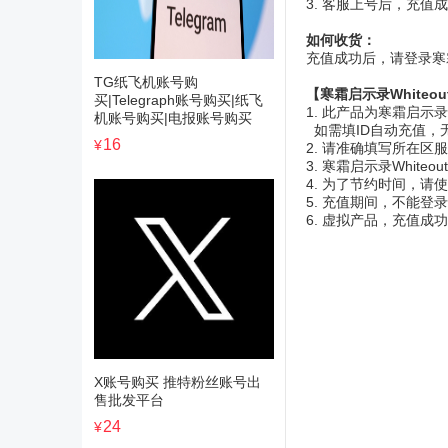
3. 客服上号后，充值
如何收货：
充值成功后，请登录寒霜启示
TG纸飞机账号购
【寒霜启示录Whiteou
买|Telegraph账号购买|纸飞
1. 此产品为寒霜启示录W
机账号购买|电报账号购买
如需填ID自动充值，
16
¥
2. 请准确填写所在
3. 寒霜启示录White
4. 为了节约时间，
5. 充值期间，不能
6. 虚拟产品，充值成
X账号购买 推特粉丝账号出
售批发平台
24
¥