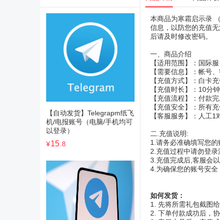
本商品为寒霜启示录 
信息，以防您的充值无
后请及时修改密码。
一、商品介绍
【适用范围】：国际服
【需要信息】：帐号、密
【充值方式】：白卡充
【充值时长】：10分
【充值流程】：付款完
【充值安全】：所有充
【自动发货】Telegrapm纸飞
【客服服务】：人工1
机/电报账号（电脑/手机均可
以登录）
二.充值说明:
1.请务必准确填写您的
15
¥
.8
2.充值过程中请勿登录
3.充值完成后,客服会
4.为确保您的账号安
如何发货：
1. 先将所需礼包截图
2. 下单付款成功后，协助