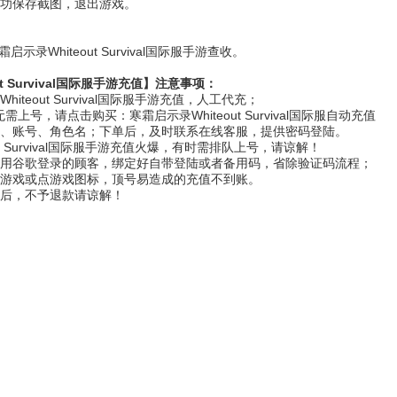
成功保存截图，退出游戏。
录Whiteout Survival国际服手游查收。
t Survival国际服手游充值】注意事项：
hiteout Survival国际服手游充值，人工代充；
无需上号，请点击购买：
寒霜启示录Whiteout Survival国际服自动充值
区服、账号、角色名；下单后，及时联系在线客服，提供密码登陆。
out Survival国际服手游充值火爆，有时需排队上号，请谅解！
请使用谷歌登录的顾客，绑定好自带登陆或者备用码，省除验证码流程；
登录游戏或点游戏图标，顶号易造成的充值不到账。
功后，不予退款请谅解！