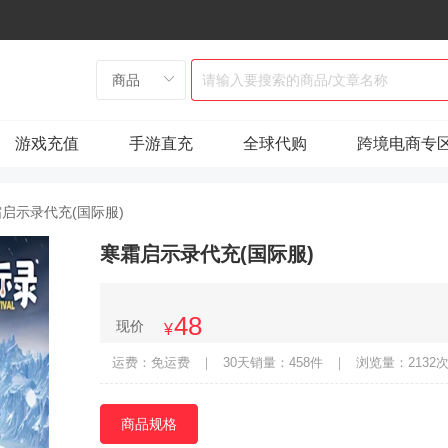
游戏充值
手游直充
全球代购
跨境电商专
启示录代充(国际服)
寒霜启示录代充(国际服)
48
现价
¥
运费：免运费
｜
30天销量：458件
｜
浏览量：2132
商品规格