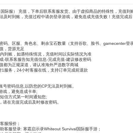
（国际服） 充值，下单后联系客服发货。由于虚拟商品的特殊性，充值到
法及时到账，充值过程中请勿登录游戏，避免造成充值失败！充值完成后
码、区服、角色名、剩余宝石数量（支持谷歌、脸书、gamecenter登
值，货源充足
钟内到账，如遇特殊情况，充值时间以实际情况为准
成-联系客服告知充值信息-完成充值-建议修改密码
值都为正规渠道，请认准海外严选数字商城
对1服务，24小时客服在线，支持订单完成前退款
账号密码信息,以防您的CP无法及时到账。
游戏，避免造成卡单;
以短信方式第一时间通知您;
全，请在充值完成后及时修改密码。
给客服报价；
客服登录: 寒霜启示录Whiteout Survival国际服手游；