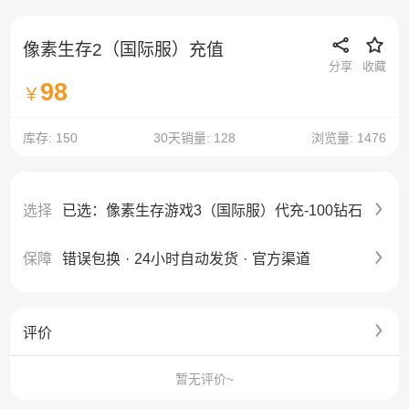
像素生存2（国际服）充值
分享
收藏
98
￥
库存: 150
30天销量: 128
浏览量: 1476
选择
已选：像素生存游戏3（国际服）代充-100钻石
保障
错误包换
·
24小时自动发货
·
官方渠道
评价
暂无评价~