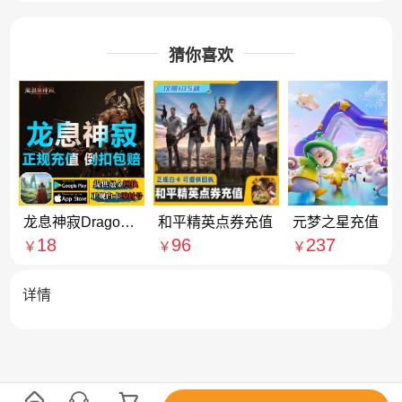
猜你喜欢
龙息神寂Dragonheir: Silent Gods 充值 7000龙晶石 代充
和平精英点券充值
元梦之星充值
18
96
237
￥
￥
￥
详情