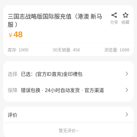
三国志战略版国际服充值（港澳 新马
分享
收藏
服 ）
48
￥
库存: 1000
30天销量: 456
浏览量: 1688
选择
已选：(官方ID直充)金印禮包
保障
错误包换
·
24小时自动发货
·
官方渠道
评价
暂无评价~