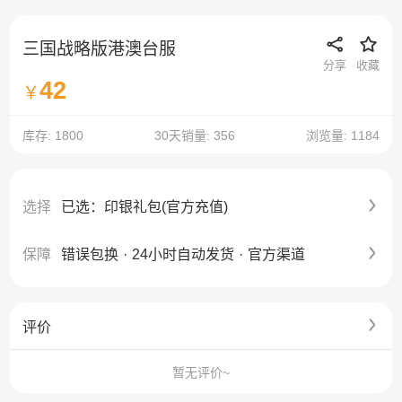
三国战略版港澳台服
分享
收藏
42
￥
库存: 1800
30天销量: 356
浏览量: 1184
选择
已选：印银礼包(官方充值)
保障
错误包换
·
24小时自动发货
·
官方渠道
评价
暂无评价~