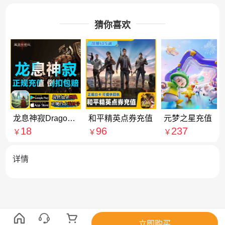
猜你喜欢
龙息神寂Dragonheir: Silent Gods 充值 7000龙晶石 代充
和平精英点券充值
元梦之星充值
18
96
237
￥
￥
￥
详情
立即购买