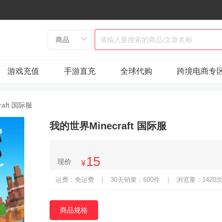
游戏充值
手游直充
全球代购
跨境电商专
aft 国际服
我的世界Minecraft 国际服
15
现价
¥
运费：免运费
｜
30天销量：600件
｜
浏览量：1420
商品规格