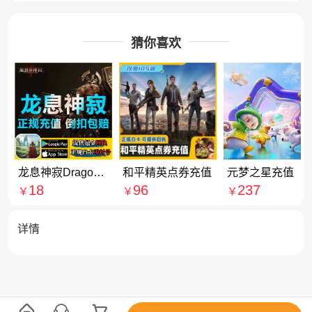
猜你喜欢
龙息神寂Dragonheir: Silent Gods 充值 7000龙晶石 代充
和平精英点券充值
元梦之星充值
18
96
237
￥
￥
￥
详情