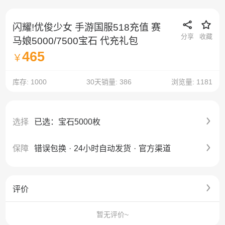
闪耀!优俊少女 手游国服518充值 赛
分享
收藏
马娘5000/7500宝石 代充礼包
465
￥
库存: 1000
30天销量: 386
浏览量: 1181
选择
已选：宝石5000枚
保障
错误包换
·
24小时自动发货
·
官方渠道
评价
暂无评价~