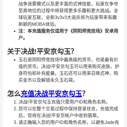
战争迷雾模式以及更丰富的式神技能，玩家在争夺
至高地位的过程中将获得更多乐趣和更大挑战。全
球玩家互联，全新3v3v3大逃杀将为玩家带来有趣
新颖的MOBA体验。
注：本充值服务仅适用于《阴阳师竞技场》安卓用
户。
关于决战!平安京勾玉？
玉石是阴阳师竞技场中最高级的货币，也是最有价
值的货币。决战!平安京勾玉可以用来购买皮肤、护
身符包和补充能量。玉石还可以用来召唤式神、购
买金币以及解锁永久玉石袋。
怎么
充值决战平安京勾玉
？
决战!平安京勾玉充值只需用户ID和角色名称。
您可以在整个交易过程中保持登录状态，充值完成
后，您将在决战!平安京帐户中收到翡翠。
请正确输入您的用户ID和角色名称，以避免Jade充