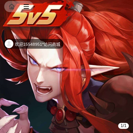
商品详情
欢迎15548951*访问商城
1/1