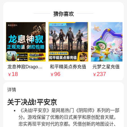
猜你喜欢
龙息神寂Dragonheir: Silent Gods 充值 7000龙晶石 代充
和平精英点券充值
元梦之星充值
18
96
237
￥
￥
￥
详情
关于决战!平安京
《决战!平安京》是网易热门《阴阳师》系列的一部
分。游戏保留了优雅的日式美学和原创配音天赋，
忠实再现平安时代的京都。凭借创新的地图设计、