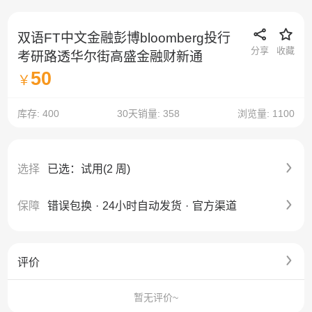
双语FT中文金融彭博bloomberg投行
分享
收藏
考研路透华尔街高盛金融财新通
50
￥
库存: 400
30天销量: 358
浏览量: 1100
选择
已选：试用(2 周)
保障
错误包换
·
24小时自动发货
·
官方渠道
评价
暂无评价~