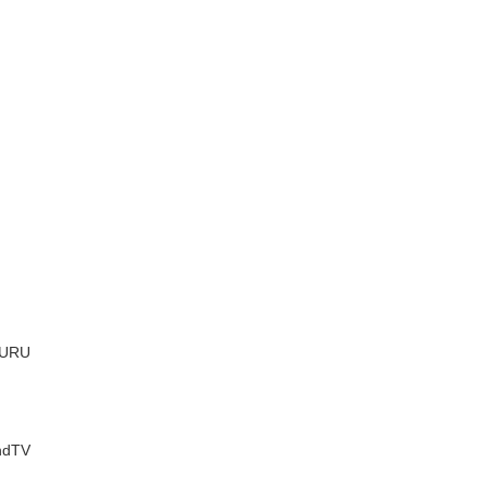
URU
dTV