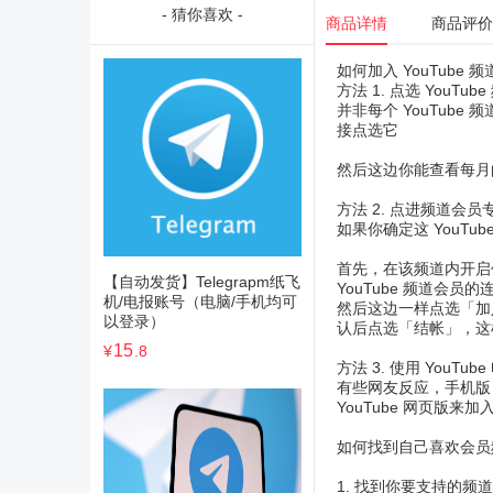
- 猜你喜欢 -
商品详情
商品评价
如何加入 YouTube 
方法 1. 点选 YouT
并非每个 YouTu
接点选它
然后这边你能查看每月
方法 2. 点进频道会员
如果你确定这 YouT
首先，在该频道内开启
【自动发货】Telegrapm纸飞
YouTube 频道会员
机/电报账号（电脑/手机均可
然后这边一样点选「加入
以登录）
认后点选「结帐」，这
15
¥
.8
方法 3. 使用 YouT
有些网友反应，手机版 
YouTube 网页版来
如何找到自己喜欢会员
1. 找到你要支持的频道