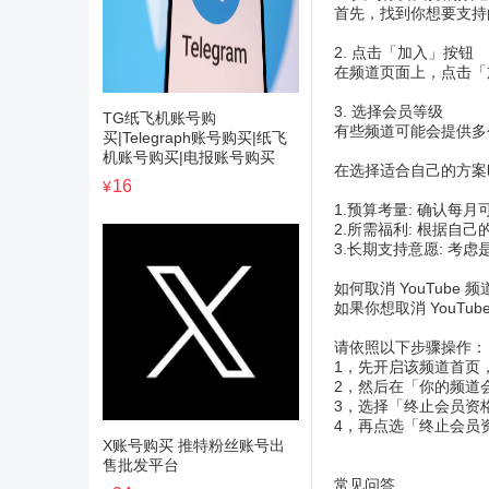
首先，找到你想要支持的
2. 点击「加入」按钮
在频道页面上，点击「
3. 选择会员等级
TG纸飞机账号购
有些频道可能会提供多
买|Telegraph账号购买|纸飞
机账号购买|电报账号购买
在选择适合自己的方案
16
¥
1.预算考量: 确认每
2.所需福利: 根据自
3.长期支持意愿: 考
如何取消 YouTube 
如果你想取消 YouT
请依照以下步骤操作：
1，先开启该频道首页
2，然后在「你的频道
3，选择「终止会员资
4，再点选「终止会员
X账号购买 推特粉丝账号出
售批发平台
常见问答