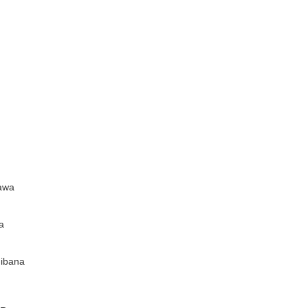
awa
a
ibana