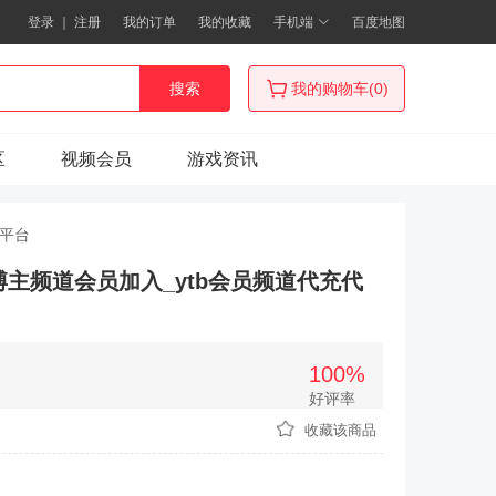
登录
｜
注册
我的订单
我的收藏
手机端
百度地图
搜索
我的购物车(0)
区
视频会员
游戏资讯
付平台
be博主频道会员加入_ytb会员频道代充代
100%
好评率
次
收藏该商品