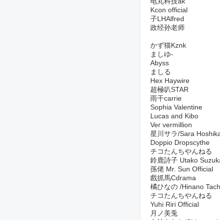
电丸科技ak
Kcon official
子LHAlfred
政经孙老师
かず猫Kznk
ましゆ-
Abyss
ましる
Hex Haywire
超極叭STAR
雨干carrie
Sophia Valentine
Lucas and Kibo
Ver vermillion
星川サラ/Sara Hoshik
Doppio Dropscythe
チコたんちやんねる
鈴鹿詩子 Utako Suzuk
孫佬 Mr. Sun Official
戲抓馬Cdrama
橘ひなの /Hinano Tach
チコたんちやんねる
Yuhi Riri Official
月ノ美兎