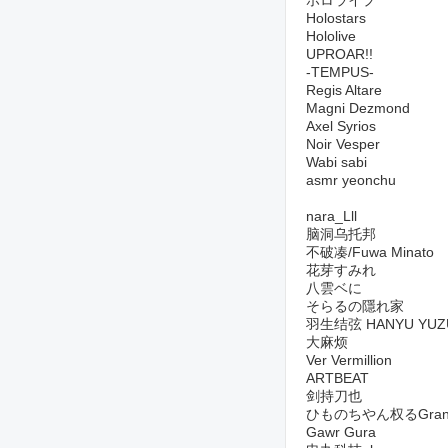
ホロライプ
Holostars
Hololive
UPROAR!!
-TEMPUS-
Regis Altare
Magni Dezmond
Axel Syrios
Noir Vesper
Wabi sabi
asmr yeonchu
nara_Lll
脑洞乌托邦
不破凑/Fuwa Minato
花芽すみれ
八雲ベに
そらるの隱れ家
羽生结弦 HANYU YUZ
大麻烦
Ver Vermillion
ARTBEAT
剑持刀也
ひものちやん权るGran
Gawr Gura