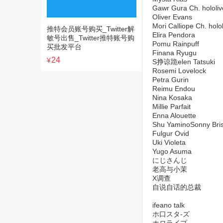
Gawr Gura Ch. hololi
Oliver Evans
Mori Calliope Ch. holo
推特会员账号购买_Twitter解
Elira Pendora
敏号出售_Twitter推特账号购
Pomu Rainpuff
买批发平台
Finana Ryugu
24
¥
S挣谅跪elen Tatsuki
Rosemi Lovelock
Petra Gurin
Reimu Endou
Nina Kosaka
Millie Parfait
Enna Alouette
Shu YaminoSonny Bri
Fulgur Ovid
Uki Violeta
Yugo Asuma
にじさんじ
老高与小茉
X调查
自说自话的总裁
ifeano talk
ホ口スタ-ズ