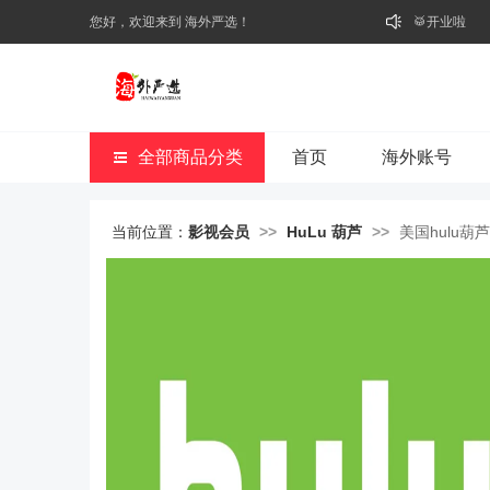
您好，欢迎来到 海外严选！
🥁开业啦
全部商品分类
首页
海外账号
当前位置：
影视会员
>>
HuLu 葫芦
>>
美国hulu葫