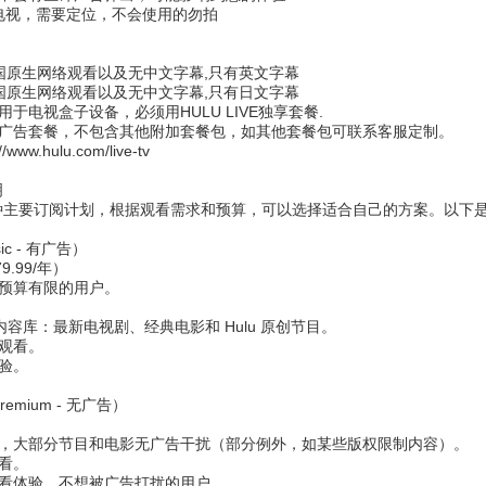
播电视，需要定位，不会使用的勿拍
美国原生网络观看以及无中文字幕,只有英文字幕
美国原生网络观看以及无中文字幕,只有日文字幕
无法用于电视盒子设备，必须用HULU LIVE独享套餐.
ds)无广告套餐，不包含其他附加套餐包，如其他套餐包可联系客服定制。
://www.hulu.com/live-tv
明
供四种主要订阅计划，根据观看需求和预算，可以选择适合自己的方案。以下
sic - 有广告）
9.99/年）
预算有限的用户。
播内容库：最新电视剧、经典电影和 Hulu 原创节目。
观看。
验。
remium - 无广告）
，大部分节目和电影无广告干扰（部分例外，如某些版权限制内容）。
看。
看体验、不想被广告打扰的用户。