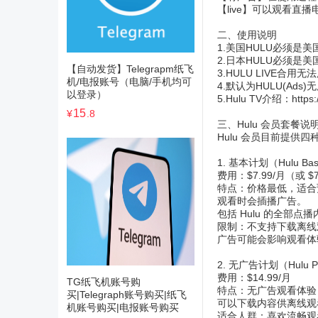
【live】可以观看直
二、使用说明
1.美国HULU必须是
2.日本HULU必须是
【自动发货】Telegrapm纸飞
3.HULU LIVE合用
机/电报账号（电脑/手机均可
4.默认为HULU(A
以登录）
5.Hulu TV介绍：
https
15
¥
.8
三、Hulu 会员套餐说
Hulu 会员目前提
1. 基本计划（Hulu Ba
费用：$7.99/月（或 $7
特点：价格最低，适合
观看时会插播广告。
包括 Hulu 的全部点
限制：不支持下载离线
广告可能会影响观看体
2. 无广告计划（Hulu P
费用：$14.99/月
TG纸飞机账号购
特点：无广告观看体验
买|Telegraph账号购买|纸飞
可以下载内容供离线观
机账号购买|电报账号购买
适合人群：喜欢流畅观