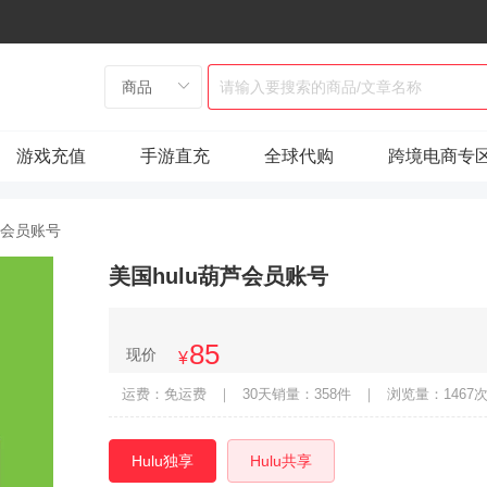
游戏充值
手游直充
全球代购
跨境电商专
芦会员账号
美国hulu葫芦会员账号
85
现价
¥
运费：免运费
｜
30天销量：358件
｜
浏览量：1467
Hulu独享
Hulu共享