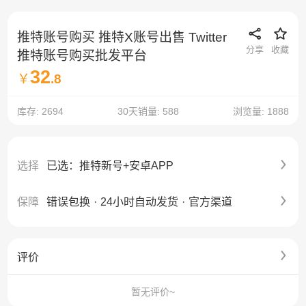
推特账号购买 推特X账号出售 Twitter
分享
收藏
推特账号购买批发平台
32
￥
.8
库存: 2694
30天销量: 588
浏览量: 1888
选择
已选：推特新号+安卓APP
保障
错误包换
·
24小时自动发货
·
官方渠道
评价
暂无评价~